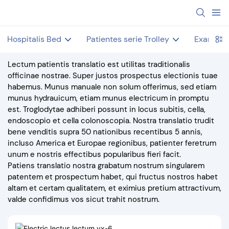
Hospitalis Bed
Patientes serie Trolley
Examen 
Lectum patientis translatio est utilitas traditionalis
officinae nostrae. Super justos prospectus electionis tuae
habemus. Munus manuale non solum offerimus, sed etiam
munus hydrauicum, etiam munus electricum in promptu
est. Troglodytae adhiberi possunt in locus subitis, cella,
endoscopio et cella colonoscopia. Nostra translatio trudit
bene venditis supra 50 nationibus recentibus 5 annis,
incluso America et Europae regionibus, patienter feretrum
unum e nostris effectibus popularibus fieri facit.
Patiens translatio nostra grabatum nostrum singularem
patentem et prospectum habet, qui fructus nostros habet
altam et certam qualitatem, et eximius pretium attractivum,
valde confidimus vos sicut trahit nostrum.