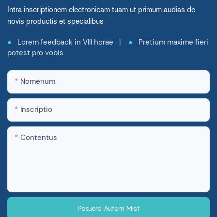
Intra inscriptionem electronicam tuam ut primum audias de
novis productis et specialibus
●
Lorem feedback in VIII horae |
●
Pretium maxime fieri
potest pro vobis
Nomenum
Inscriptio
Contentus
Posuere Autem Misit