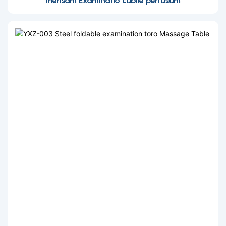
mensam Examinatio cubile pertusum