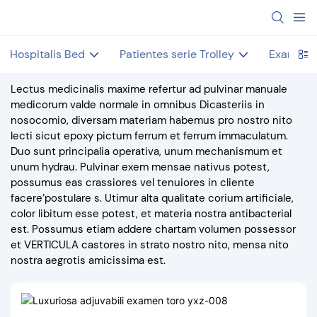
Hospitalis Bed
Patientes serie Trolley
Examen 
Lectus medicinalis maxime refertur ad pulvinar manuale
medicorum valde normale in omnibus Dicasteriis in
nosocomio, diversam materiam habemus pro nostro nito
lecti sicut epoxy pictum ferrum et ferrum immaculatum.
Duo sunt principalia operativa, unum mechanismum et
unum hydrau. Pulvinar exem mensae nativus potest,
possumus eas crassiores vel tenuiores in cliente
facere’postulare s. Utimur alta qualitate corium artificiale,
color libitum esse potest, et materia nostra antibacterial
est. Possumus etiam addere chartam volumen possessor
et VERTICULA castores in strato nostro nito, mensa nito
nostra aegrotis amicissima est.