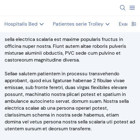
Hospitalis Bed
Patientes serie Trolley
Examen 
sella electrica scalaria est maxime popularis fructus in
officina nuper nostra. Fiunt autem altae roboris pulveris
mixturae aluminii obductis, PVC sede cum pulvino et
castoreorum magnitudine diversa.
Sellae salutem patientem in processu transvehendo
approbant, quod eius ligaturae habenae 2 fibulae vivae
emissae, sub fronte feretri, duas virgas flexibiles elevare
possunt, machinatio nostra plicari potest et spatium in
ambulance autocineto servat. domum suam. Nostra sella
electrica scalae ab una persona operari potest,
clarissimum schema in nostra sede habemus, etiam
domina vel vetus persona nostra sella scalaria uti potest ad
utentem sursum et deorsum transferre.