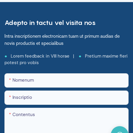
Adepto in tactu vel visita nos
Intra inscriptionem electronicam tuam ut primum audias de
novis productis et specialibus
●
Lorem feedback in VIII horae |
●
Pretium maxime fieri
potest pro vobis
Nomenum
Inscriptio
Contentus