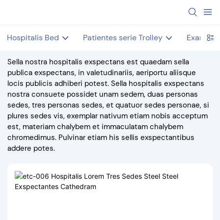
Hospitalis Bed
Patientes serie Trolley
Examen 
Sella nostra hospitalis exspectans est quaedam sella
publica exspectans, in valetudinariis, aeriportu aliisque
locis publicis adhiberi potest. Sella hospitalis exspectans
nostra consuete possidet unam sedem, duas personas
sedes, tres personas sedes, et quatuor sedes personae, si
plures sedes vis, exemplar nativum etiam nobis acceptum
est, materiam chalybem et immaculatam chalybem
chromedimus. Pulvinar etiam his sellis exspectantibus
addere potes.