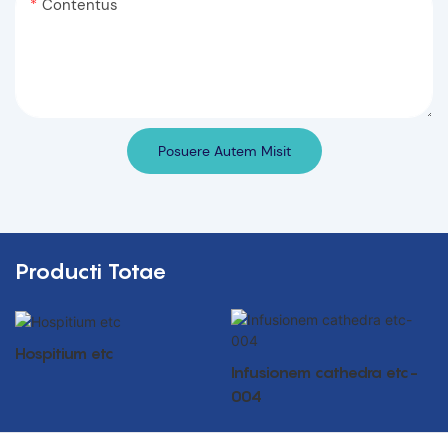
Contentus
Posuere Autem Misit
Producti Totae
Hospitium etc
Infusionem cathedra etc-
004