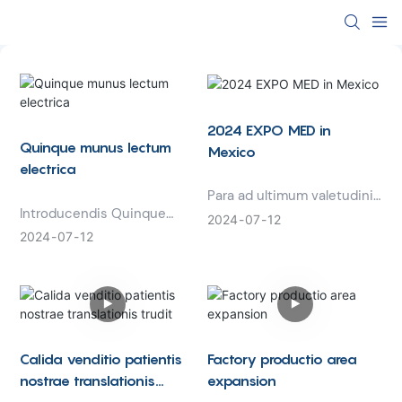
2024 EXPO MED in
Quinque munus lectum
Mexico
electrica
Para ad ultimum valetudinis
Introducendis Quinque
eventum: 2024 EXPO MED
2024
07
12
Function Electric Hospitalis
in Mexico! Haec expo
2024
07
12
Lectum - tardus innovatio
ambitiosa novas
in patienti cura. Hic
innovationes colligit in
versatilis lectus quinque
technologia medica,
munera aptabilia praebet
pharmaceutica et sanitatis
ad augendam
officia. Solutiones acuminis
consolationem et
incisas explora, duces
Calida venditio patientis
Factory productio area
sustentationem aegris in
industriae coniungere, et
nostrae translationis
expansion
facultatibus medicis. Cum
ante curvam manere ante
trudit