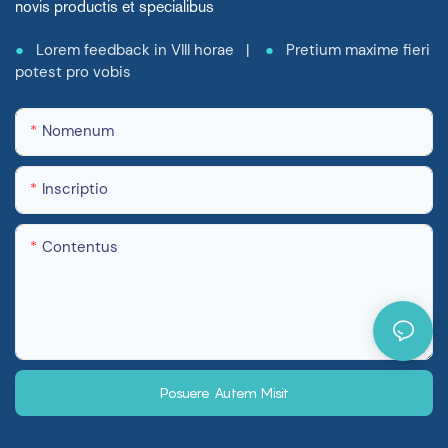
novis productis et specialibus
●
Lorem feedback in VIII horae |
●
Pretium maxime fieri
potest pro vobis
Nomenum
Inscriptio
Contentus
Posuere Autem Misit