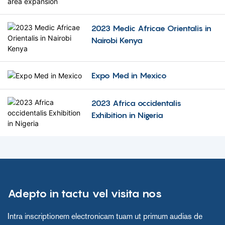
exspectantibus,
potestatem
2023 Medic Africae Orientalis in
technologiarum
Nairobi Kenya
provectorum ad vertere
curam valetudinis
parandam. Adiunge nos hoc
incredibile itinere, dum
Expo Med in Mexico
futuram medicinae
apparatum et patientiam
2023 Africa occidentalis
curam augere
Exhibition in Nigeria
contendimus.
Adepto in tactu vel visita nos
Intra inscriptionem electronicam tuam ut primum audias de