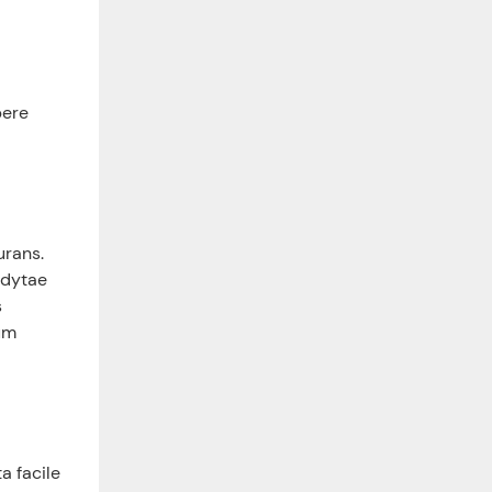
bere
urans.
odytae
s
um
a facile