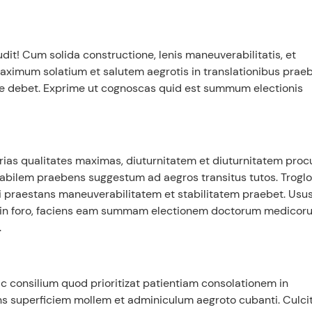
dit! Cum solida constructione, lenis maneuverabilitatis, et
Maximum solatium et salutem aegrotis in translationibus prae
abere debet. Exprime ut cognoscas quid est summum electionis
erias qualitates maximas, diuturnitatem et diuturnitatem proc
stabilem praebens suggestum ad aegros transitus tutos. Trogl
ui praestans maneuverabilitatem et stabilitatem praebet. Usu
a in foro, faciens eam summam electionem doctorum medicor
.
c consilium quod prioritizat patientiam consolationem in
ens superficiem mollem et adminiculum aegroto cubanti. Culcit