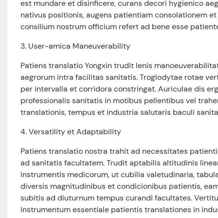
est mundare et disinficere, curans decori hygienico aegr
nativus positionis, augens patientiam consolationem et s
consilium nostrum officium refert ad bene esse patiente
3. User-amica Maneuverability
Patiens translatio Yongxin trudit lenis manoeuverabilita
aegrorum intra facilitas sanitatis. Troglodytae rotae ve
per intervalla et corridora constringat. Auriculae dis
professionalis sanitatis in motibus pellentibus vel trah
translationis, tempus et industria salutaris baculi sanit
4. Versatility et Adaptability
Patiens translatio nostra trahit ad necessitates pati
ad sanitatis facultatem. Trudit aptabilis altitudinis li
instrumentis medicorum, ut cubilia valetudinaria, tabu
diversis magnitudinibus et condicionibus patientis, ea
subitis ad diuturnum tempus curandi facultates. Verti
instrumentum essentiale patientis translationes in indus