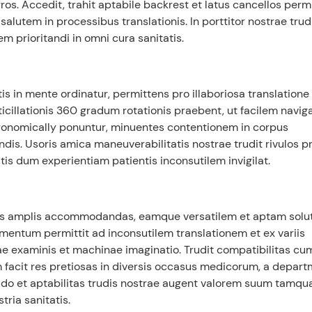
os. Accedit, trahit aptabile backrest et latus cancellos permi
alutem in processibus translationis. In porttitor nostrae trud
m prioritandi in omni cura sanitatis.
tis in mente ordinatur, permittens pro illaboriosa translatione
rticillationis 360 gradum rotationis praebent, ut facilem navi
 ergonomically ponuntur, minuentes contentionem in corpus
endis. Usoris amica maneuverabilitatis nostrae trudit rivulos 
atis dum experientiam patientis inconsutilem invigilat.
entis amplis accommodandas, eamque versatilem et aptam sol
neamentum permittit ad inconsutilem translationem et ex variis
lae examinis et machinae imaginatio. Trudit compatibilitas cu
m facit res pretiosas in diversis occasus medicorum, a depar
tudo et aptabilitas trudis nostrae augent valorem suum tamq
tria sanitatis.