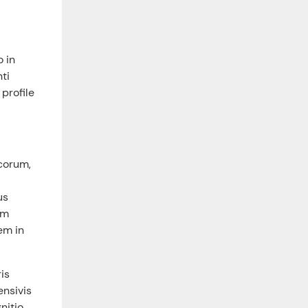
 in
nti
profile
icorum,
us
am
em in
is
ensivis
nitio