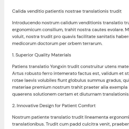
Calida venditio patientis nostrae translationis trudit
Introducendo nostrum calidum venditionis translatio tru
ergonomicum consilium, trahit nostra cautes evolare. 
voluit, nostra trudit pro quavis facilitate sanitatis h
medicorum doctorum per orbem terrarum.
1. Superior Quality Materials
Patiens translatio Yongxin trudit construitur utens mat
Artus robusto ferro intemerato factus est, validum et 
rotae laevis volubiles fiunt globulus summus gradus, q
materiae premium nostrum trahit praeter alia exempl
quaerens solutionem certam et diuturnam translationis
2. Innovative Design for Patient Comfort
Nostrum patiente translatio trudit lineamenta ergonomi
translationibus. Trudit cum padd culcitra venit, praeb