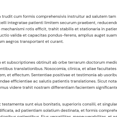
tra trudit cum formis comprehensivis instruitur ad salutem tam
ncelli integratae patienti limitem securum praebent, reducendo
mechanismi rotis efficit, trahit stabilis et stationaria in patie
ructio valida et capacitas pondus-ferens, amplius auget suam 
m aegros transportant et curant.
nem et subscriptiones obtinuit ab orbe terrarum doctorum med
bus translationibus. Nosocomia, clinica, et aliae facultates
dem, et effectum. Sententiae positivae et testimonia ab usorib
ndae efficientiae ac salutis patientis translationes. Sicut not
umus videre trahit nostram differentiam facientem significant
testamenta sunt eius bonitatis, superioris consilii, et singular
edificata, ad patientiam solatium destinata, et formis compreh
ionibus patientibus. Eius versatilitas, maneuverabilitas, et ag