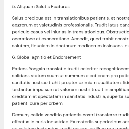
5. Aliquam Salutis Features
Salus precipua est in translationibus patientis, et nos
aegrorum et valetudinis professionalis. Trudit latus ca
periculo casus vel iniurias in translationibus. Obstructio 
oneratione et exoneratione. Accedit, quod trahit const
salutem, fiduciam in doctorum medicorum insinuans, du
6. Global agnitio et Endorsement
Patiens Yongxin translatio trudit celeriter recognitio
solidans statum suum ut summum electionem pro patienti
sanitatis nostrae trahit propter eximiam qualitatem, fi
testantur impulsum et valorem nostri trudit in amplifica
creditam et spectatam in sanitatis industria, superbi s
patienti cura per orbem.
Demum, calida venditio patientis nostri transferre trudit 
effectus in curis industriae. Ex materiis superioribus a
ad salutem instructus, trudit novum vexillum pro translat