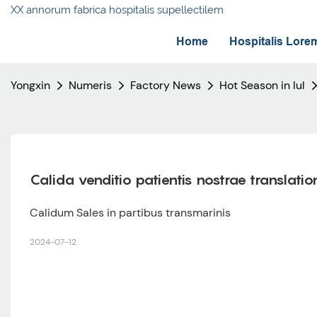
XX annorum fabrica hospitalis supellectilem
Home
Hospitalis Lore
Yongxin
Numeris
Factory News
Hot Season in Iul
Calida venditio patientis nostrae translation
Calidum Sales in partibus transmarinis
2024-07-12