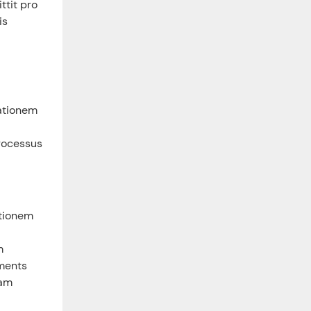
ttit pro
is
gationem
processus
utionem
m
tments
uam