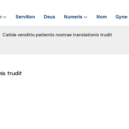
m
Servition
Deus
Numeris
Nom
Gynec
Calida venditio patientis nostrae translationis trudit
is trudit