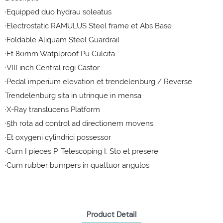
·Equipped duo hydrau soleatus
·Electrostatic RAMULUS Steel frame et Abs Base
·Foldable Aliquam Steel Guardrail
·Et 80mm Watplproof Pu Culcita
·VIII inch Central regi Castor
·Pedal imperium elevation et trendelenburg / Reverse
Trendelenburg sita in utrinque in mensa
·X-Ray translucens Platform
·5th rota ad control ad directionem movens
·Et oxygeni cylindrici possessor
·Cum I pieces P. Telescoping I. Sto et presere
·Cum rubber bumpers in quattuor angulos
Product Detail