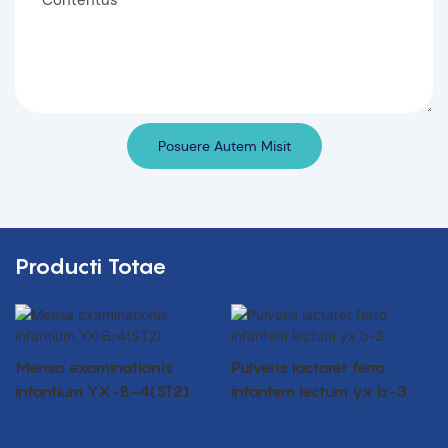
Posuere Autem Misit
Producti Totae
Mensa examinationis
Pulveris iactaret ferro
infantium YX-B-4(ST2)
infantem lectum yx b-3