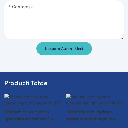
Contentus
Posuere Autem Misit
Producti Totae
Mechanica et hydrau
Mechanica et hydrau
operationem mensa Yx-
operationem mensa Yx-
Mt600
Mt300