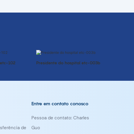
 etc-102
Presidente do hospital etc-003b
Entre em contato conosco
Pessoa de contato: Charles
nsferência de
Guo