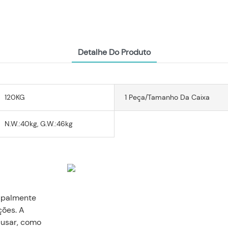
Detalhe Do Produto
120KG
1 Peça/tamanho Da Caixa
N.W.:40kg, G.W.:46kg
cipalmente
ções. A
e usar, como