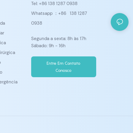
Tel: +86 138 1287 0938
Whatsapp ：+86
138 1287
ada
0938
ar
Segunda a sexta: 8h às 17h
ica
Sábado: 9h - 16h
irúrgica
o
Entre Em Contato
Conosco
o
ergência