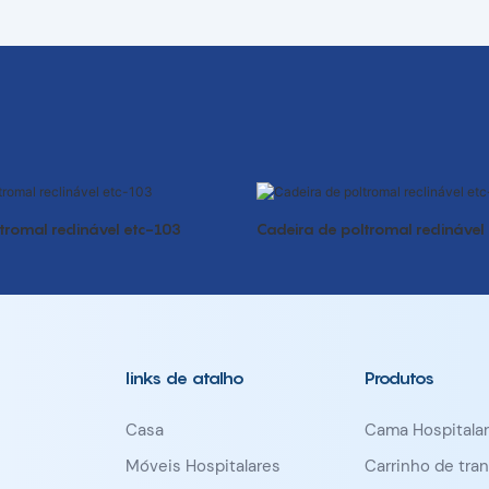
tromal reclinável etc-103
Cadeira de poltromal reclinável
links de atalho
Produtos
Casa
Cama Hospitalar
Móveis Hospitalares
Carrinho de tra