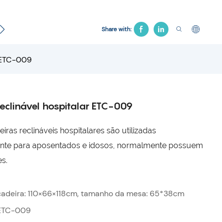
Cama Ginecológica
Cadeira Hospitalar
Cama de tr
Share with:
r ETC-009
eclinável hospitalar ETC-009
ras reclináveis ​​hospitalares são utilizadas
ente para aposentados e idosos, normalmente possuem
es.
cadeira: 110×66×118cm, tamanho da mesa: 65*38cm
ETC-009