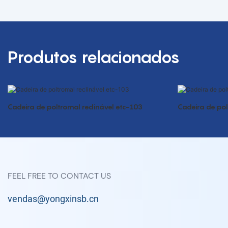
Produtos relacionados
Cadeira de poltromal reclinável etc-103
Cadeira de pol
FEEL FREE TO CONTACT US
vendas@yongxinsb.cn