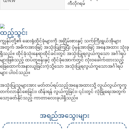
G/N.W
ကီလိုဂရမ်
ထည့်သွင်း
ကျွန်ုပ်တို့၏ ဆေးရုံထိုင်ခုံများကို အငြိမ်းစားနှင့် သက်ကြီးရွယ်အိုများ
အတွက် အဓိကအားဖြင့် အသုံးပြုကြပြီး ပုံမှန်အားဖြင့် အနေအထား သုံးခု
ရှိသည်။ ထိုင်ခုံသုံးနေရာထိုင်ခင်းတွင် အသုံးပြုရလွယ်ကူသော အင်္ဂါရပ်
များဖြစ်သည့် ထပ်တူဗန်းနှင့် ထိုင်ခုံအောက်တွင် လုံးဝခေါက်ထားသည့်
ခြေထောက်အနားယူခြင်းကဲ့သို့သော အသုံးပြုရလွယ်ကူသောအင်္ဂါရပ်
များ ပါဝင်သည်။
အသုံးပြုသူများအား မတ်တပ်ရပ်သည့်အနေအထားသို့ လွယ်လွယ်ကူကူ
တက်လာနိုင်စေခြင်း၊ ထိန်းရန် လွယ်ကူခြင်း၊ ၎င်းတွင် လုံခြုံရေးအတွက်
သော့ခတ်နိုင်သည့် ကာတာလေးခုပါရှိသည်။
အရည်အသွေးများ