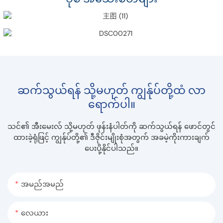
ဆက်သွယ်ရန် သို့မဟုတ် ကျွန်ုပ်တို့ထံ လာ
ရောက်ပါ။
သင်၏ အီးမေးလ် သို့မဟုတ် ဖုန်းနံပါတ်ကို ဆက်သွယ်ရန် ဖောင်တွင်
ထားခဲ့ရုံဖြင့် ကျွန်ုပ်တို့၏ ဒီဇိုင်းမျိုးစုံအတွက် အခမဲ့ကိုးကားချက်
ပေးပို့နိုင်ပါသည်။
အမည်အမည်
လေယား