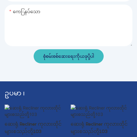
ကေြနပ်သော
စုံစမ်းစစ်ဆေးရေးကိုယခုပို့ပါ
ဥပမာ ၊
ဆေးရုံ Recliner ကုလားထိုင်
ဆေးရုံ Recliner ကုလားထိုင်
များစသည်တို့103
များစသည်တို့103