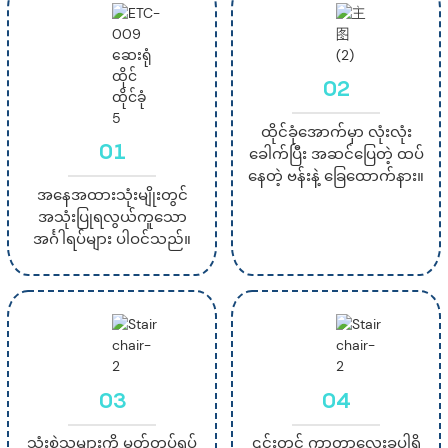
02
ထိုင်ခုံအောက်မှာ လုံးလုံး
01
ခေါက်ပြီး အဆင်ပြေတဲ့ ထပ်
နေတဲ့ ဗန်းနဲ့ ခြေထောက်နား။
အနေအထားသုံးမျိုးတွင်
အသုံးပြုရလွယ်ကူသော
အင်္ဂါရပ်များ ပါဝင်သည်။
03
04
သုံးစွဲသူများကို မတ်တပ်ရပ်
၎င်းတွင် ကာတာလေးခုပါရှိ