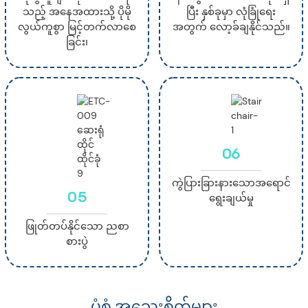
သည့် အနေအထားသို့ ပိုမို
ပြီး နှစ်ခုမှာ လုံခြုံရေး
လွယ်ကူစွာ မြင့်တက်လာစေ
အတွက် လော့ခ်ချနိုင်သည်။
ခြင်း၊
06
ကွဲပြားခြားနားသောအရောင်
05
ရွေးချယ်မှု
ဖြုတ်တပ်နိုင်သော ညစာ
စားပွဲ
ပုံစံ အသေးစိတ်များ