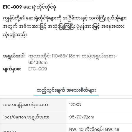
ETC-009 ဆေးရုံထိုင်ထိုင်ခုံ
ကျွန်ုပ်တို့၏ ဆေးရုံထိုင်ခုံများကို အငြိမ်းစားနှင့် သက်ကြီးရွယ်အိုများ
အတွက် အဓိကအားဖြင့် အသုံးပြုကြပြီး ပုံမှန်အားဖြင့် အနေအထား
သုံးခုရှိသည်။
အရွယ်အပါ:
ကုလားထိုင်: 110×66×118cm၊ စားပွဲအရွယ်အစား-
65*38cm
မျက်နှာဖ:
ETC-009
ထည့်သွင်းချက် အသေးစိတ်များ
အလေးချိန်အကန့်အသတ်
120KG
1pcs/Carton အရွယ်အစား
95×70×72cm
NW: 40 ကီလိုဂရမ်၊ GW: 46