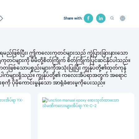
အသွယ်
မီးယပ်အိပ်ရာ
ဆေးရုံသဘာပတိ
Traction Be
Share with:
ောင်ရမည်ဖြစ်ပြီး၊ ဤကလေးကုတင်များသည် ကွဲပြားခြားနားသော
တင်များကို မိမိတို့စိတ်ကြိုက် စိတ်ကြိုက်ပြင်ဆင်နိုင်ပါသည်။
ာတဖြစ်သောပစ္စည်းများကိုအသုံးပြုပြီး ကျွန်ုပ်တို့၏ထုတ်ကုန်
ါက်များရှိသည်။ ကျွန်ုပ်တို့၏ ကလေးအိပ်ရာအတွက် အရောင်
ုကို ပိုမိုကောင်းမွန်သော အာရုံခံစားမှုကိုပေးသည်။