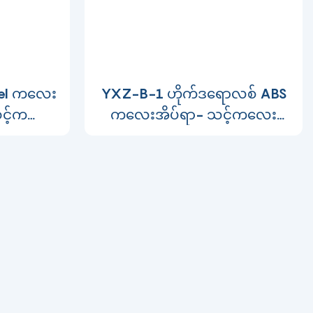
teel ကလေး
YXZ-B-1 ဟိုက်ဒရောလစ် ABS
သင့်ကလေး
ကလေးအိပ်ရာ- သင့်ကလေး
သော
အတွက် အဆုံးစွန်သော သက်
1885620
တောင့်သက်သာ