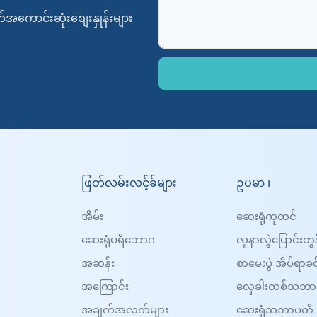
ကောင်းဆုံးစျေးနှုန်းများ
ဖြတ်လမ်းလင့်ခ်များ
ဥပမာ ၊
အိမ်း
ဆေးရုံကုတင်
ဆေးရုံပရိဘောဂ
လူနာလွှဲပြောင်းတွ
အဆန်း
စာမေးပွဲ အိပ်ရာခင
အကြောင်း
လှေခါးထစ်သဘာ
အချက်အလက်များ
ဆေးရုံသဘာပတိ