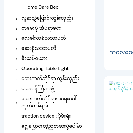
Home Care Bed
လူနာလွှဲပြောင်းတွန်းလှည်း
trolley လွှဲပြောင်း
စာမေးပွဲ အိပ်ရာခင်း
ထမ်းစင်တွန်းလှည်း
ဆေးဘက်ဆိုင်ရာအိပ်ရာ
လှေခါးထစ်သဘာပတိ
လျှပ်စစ်စာမေးပွဲ အိပ်ရာ
Manual Stair Chair
ဆေးရုံသဘာပတိ
ကလေးစစ်
လျှပ်စစ်လှေခါးထစ်
ပြုတ်ရည်သဘာပတိ
မီးယပ်ဇယား
သဘာပတိ
Dialysis သဘာပတိ
Delivery Bed
Operating Table Light
ဆေးရုံ Recliner Chair
မီးယပ်စစ်ဆေးမှုဇယား
စစ်ဆင်ရေးဇယား
ဆေးဘက်ဆိုင်ရာ တွန်းလှည်း
ဆေးရုံ ဥက္ကဌ စောင့်နေသည်
ခွဲစိတ်ခန်းအလင်း
ဆေးရုံ Stainless Steel
ဆေးဝန်ကြီးအဖွဲ့
တွန်းလှည်း
အိပ်ရာဘေးက ဗီရို
ဆေးဘက်ဆိုင်ရာအရေးပေါ်
Abs ဆေးဘက်ဆိုင်ရာ
ထုတ်ကုန်များ
ဆေးသေတ္တာ
တွန်းလှည်း
ခေါက်နိုင်သော ဆန့်ဆန့်
traction device ကိုစီးရီး
အရေးပေါ် Trolley
လူနာတင်ယာဉ်ဆန့်
ရွှေ့ပြောင်းတဲ့ညစာစားပွဲပေါ်မှာ