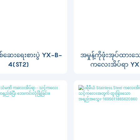
ဆေးရေးစားပွဲ YX-B-
အမှုန့်ကိုဖုံးအုပ်ထာ
4(ST2)
ကလေးအိပ်ရာ YX