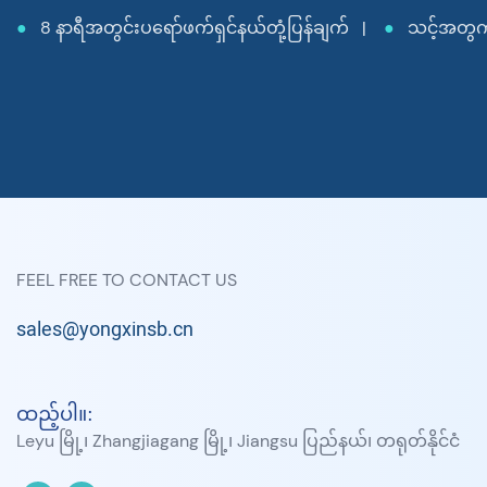
●
8 နာရီအတွင်းပရော်ဖက်ရှင်နယ်တုံ့ပြန်ချက် |
●
သင့်အတွက်အ
FEEL FREE TO CONTACT US
sales@yongxinsb.cn
ထည့်ပါ။:
Leyu မြို့၊ Zhangjiagang မြို့၊ Jiangsu ပြည်နယ်၊ တရုတ်နိုင်ငံ