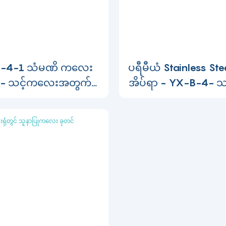
-4-1 သံမဏိ ကလေး
ပရီမီယံ Stainless S
ာ - သင့်ကလေးအတွက်
အိပ်ရာ - YX-B-4- 
့၊ တာရှည်ခံပြီး ဘေးကင်း
အတွက် ထူးခြား
လုံခြုံခြင်း။
အရည်အသွေး-169561
860