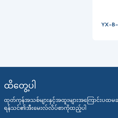
YX-B-3
ထိတွေ့ပါ
ထုတ်ကုန်အသစ်များနှင့်အထူးများအကြောင်းပထမဆ
ရန်သင်၏အီးမေးလ်လိပ်စာကိုထည့်ပါ