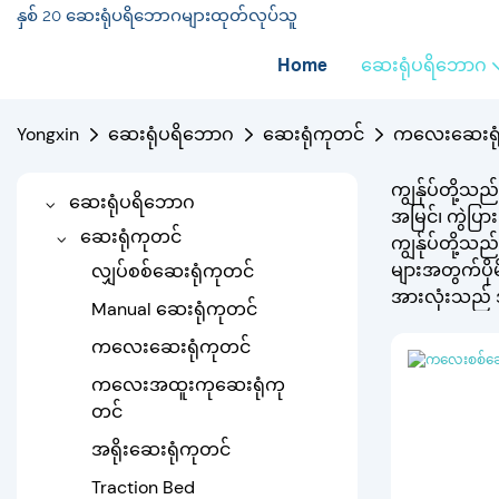
နှစ် 20 ဆေးရုံပရိဘောဂများထုတ်လုပ်သူ
Home
ဆေးရုံပရိဘောဂ
Yongxin
ဆေးရုံပရိဘောဂ
ဆေးရုံကုတင်
ကလေးဆေးရု
ကျွန်ုပ်တို့
ဆေးရုံပရိဘောဂ
အမြင်၊ ကွဲပြာ
ဆေးရုံကုတင်
ကျွန်ုပ်တို့သ
များအတွက်ပိ
လျှပ်စစ်ဆေးရုံကုတင်
အားလုံးသည် အလ
Manual ဆေးရုံကုတင်
ကလေးဆေးရုံကုတင်
ကလေးအထူးကုဆေးရုံကု
တင်
အရိုးဆေးရုံကုတင်
Traction Bed