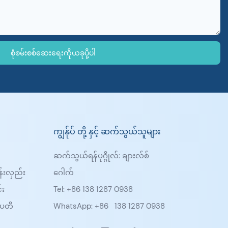
စုံစမ်းစစ်ဆေးရေးကိုယခုပို့ပါ
ကျွန်ုပ် တို့ နှင့် ဆက်သွယ်သူများ
ဆက်သွယ်ရန်ပုဂ္ဂိုလ်: ချားလ်စ်
န်းလှည်း
ဂေါက်
်း
Tel: +86 138 1287 0938
ပတိ
WhatsApp: +86
138 1287 0938