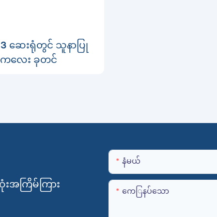
 ဆေးရုံတွင် သူနာပြု
ကလေး ခုတင်
နံမယ်
ုံးအကြိမ်ကြား
ကေြနပ်သော