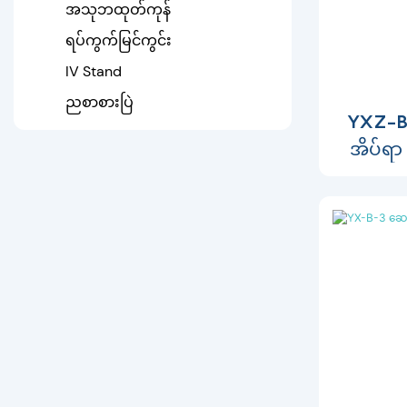
ထမ်းစင်ထက်တောင်
အသုဘထုတ်ကုန်
Medical Splint
ရပ်ကွက်မြင်ကွင်း
IV Stand
ညစာစားပြဲ
YXZ-B
အိပ်ရ
ခိုင်ခံ