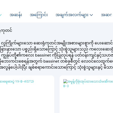
အဆန်း
အကြောင်း
အချက်အလက်များ
အဆက်
ံကုတင်
သည် လူကြိုက်များသော ဆေးရုံကုတင်အမျိုးအစားများစွာကို ပေးဆ
းခြားနားသော ပစ္စည်းရှိသောကြောင့် သုံးစွဲသူများသည် ကလေးဆေးရုံကု
ည် ကျွန်ုပ်တို့၏ကလေး bassinet ကိုပြုလုပ်ရန် ပတ်ဝန်းကျင်နှင့်သဟဇ
ုမိုဘေးကင်းစေရန်အတွက် bassinet တစ်ခုစီတွင် လေဝင်လေထွက်ပေ
ွန်ပေါ့ပါးပြီး ချစ်စရာကောင်းသောကြောင့် သုံးစွဲသူများနှင့် မိသားစ