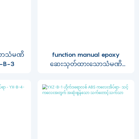
းသောသံမဏိ
function manual epoxy
-B-3
ဆေးသုတ်ထားသောသံမဏိ
ကလေးများအိပ်ရာ YX-C-2