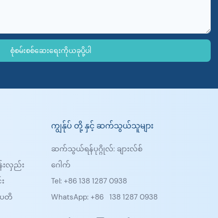
စုံစမ်းစစ်ဆေးရေးကိုယခုပို့ပါ
ကျွန်ုပ် တို့ နှင့် ဆက်သွယ်သူများ
ဆက်သွယ်ရန်ပုဂ္ဂိုလ်: ချားလ်စ်
န်းလှည်း
ဂေါက်
်း
Tel: +86 138 1287 0938
ပတိ
WhatsApp: +86
138 1287 0938