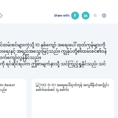
အသွယ်
မီးယပ်အိပ်ရာ
ဆေးရုံသဘာပတိ
Traction Be
Share with:
င်ထမ်းစင်များကဲ့သို့ 10 နှစ်ကျော် အရေးပေါ် ထုတ်ကုန်များကို
ွားရေးနှင့် အရည်အသွေးမြင့်သည်။ ကျွန်ုပ်တို့၏ထမ်းစင်၏ဝန်
်ကျော်လွန်နိုင်သည်။
ရင်ဆိုင်ရပါက ဤစာမျက်နှာသို့ သင်ကြည့်ရှုနိုင်သည်၊ သင်