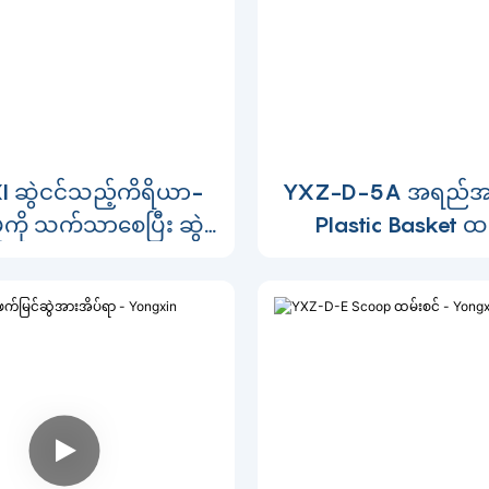
 ဆွဲငင်သည့်ကိရိယာ-
YXZ-D-5A အရည်အသွ
ှုကို သက်သာစေပြီး ဆွဲ
Plastic Basket ထမ
့် ရွေ့လျားမှုကို တိုးတက်
ရဟတ်ယာဉ်ကို အသု
စေသည်။
ထားသည်။