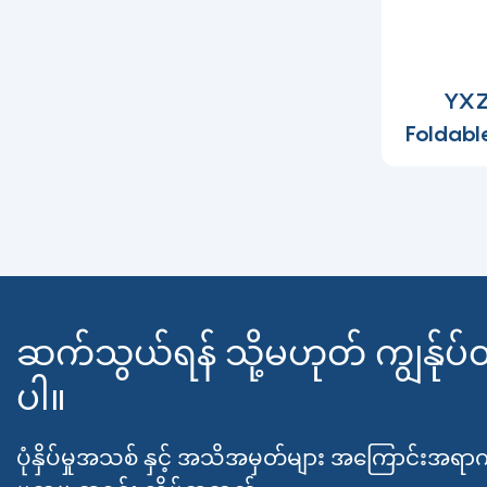
YXZ
Foldabl
ဆက်သွယ်ရန် သို့မဟုတ် ကျွန်ုပ်
ပါ။
ပုံနှိပ်မှုအသစ် နှင့် အသိအမှတ်များ အကြောင်းအရာက