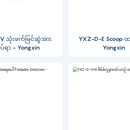
 သုံးဖက်မြင်ဆွဲအား
YXZ-D-E Scoop ထမ
ပ်ရာ - Yongxin
Yongxin