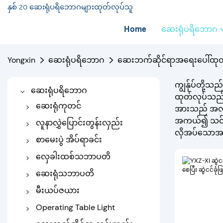
နှစ် 20 ဆေးရုံပရိဘောဂများထုတ်လုပ်သူ
Home
ဆေးရုံပရိဘောဂ
Yongxin
ဆေးရုံပရိဘောဂ
ဆေးဘက်ဆိုင်ရာအရေးပေါ်ထုတ်
ကျွန်ုပ်တို့သ
ဆေးရုံပရိဘောဂ
ထုတ်လုပ်သည်၊ 
ဆေးရုံကုတင်
အားသည် အလွန
အကယ်၍ သင်သည်
လျှပ်စစ်ဆေးရုံကုတင်
လူနာလွှဲပြောင်းတွန်းလှည်း
လိုအပ်သောအရ
Manual ဆေးရုံကုတင်
trolley လွှဲပြောင်း
စာမေးပွဲ အိပ်ရာခင်း
ကလေးဆေးရုံကုတင်
ထမ်းစင်တွန်းလှည်း
ဆေးဘက်ဆိုင်ရာအိပ်ရာ
လှေခါးထစ်သဘာပတိ
ကလေးအထူးကုဆေးရုံကု
လျှပ်စစ်စာမေးပွဲ အိပ်ရာ
Manual Stair Chair
ဆေးရုံသဘာပတိ
တင်
လျှပ်စစ်လှေခါးထစ်
ပြုတ်ရည်သဘာပတိ
မီးယပ်ဇယား
အရိုးဆေးရုံကုတင်
သဘာပတိ
Dialysis သဘာပတိ
Delivery Bed
Operating Table Light
Traction Bed
ဆေးရုံ Recliner Chair
မီးယပ်စစ်ဆေးမှုဇယား
စစ်ဆင်ရေးဇယား