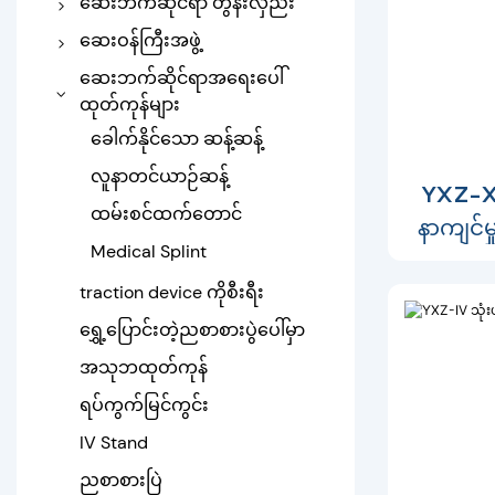
ဆေးဘက်ဆိုင်ရာ တွန်းလှည်း
Home Care Bed
ဆေးရုံ ဥက္ကဌ စောင့်နေသည်
ခွဲစိတ်ခန်းအလင်း
ဆေးရုံ Stainless Steel
ဆေးဝန်ကြီးအဖွဲ့
တွန်းလှည်း
အိပ်ရာဘေးက ဗီရို
ဆေးဘက်ဆိုင်ရာအရေးပေါ်
Abs ဆေးဘက်ဆိုင်ရာ
ထုတ်ကုန်များ
ဆေးသေတ္တာ
တွန်းလှည်း
ခေါက်နိုင်သော ဆန့်ဆန့်
အရေးပေါ် Trolley
လူနာတင်ယာဉ်ဆန့်
YXZ-XI
ထမ်းစင်ထက်တောင်
နာကျင်မ
Medical Splint
ငင်ခုံဖြင
traction device ကိုစီးရီး
ရွှေ့ပြောင်းတဲ့ညစာစားပွဲပေါ်မှာ
အသုဘထုတ်ကုန်
ရပ်ကွက်မြင်ကွင်း
IV Stand
ညစာစားပြဲ