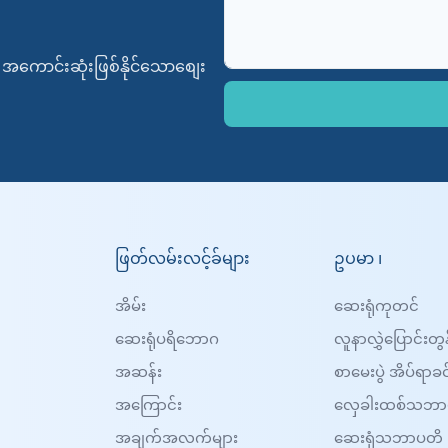
ကောင်းဆုံးဖြစ်နိုင်သောစျေး
ဖြတ်လမ်းလင့်ခ်များ
ဥပမာ ၊
အိမ်း
ဆေးရုံကုတင်
ဆေးရုံပရိဘောဂ
လူနာလွှဲပြောင်းတွ
အဆန်း
စာမေးပွဲ အိပ်ရာခင
အကြောင်း
လှေခါးထစ်သဘာ
အချက်အလက်များ
ဆေးရုံသဘာပတိ