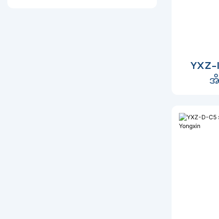
YXZ-IV
အိ