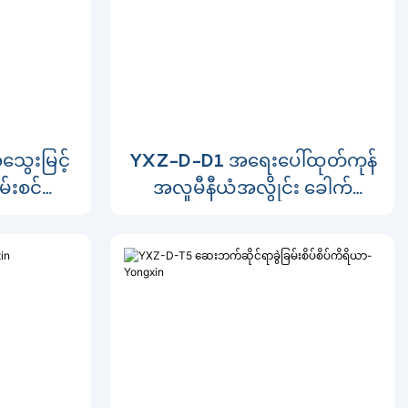
ေးမြင့်
YXZ-D-D1 အရေးပေါ်ထုတ်ကုန်
်းစင်
အလူမီနီယံအလွိုင်း ခေါက်
ံးပြု
ထမ်းစင် (၄ ခေါက်)