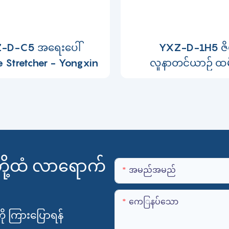
-D-C5 အရေးပေါ်
YXZ-D-1H5 ဇိမ
e Stretcher - Yongxin
လူနာတင်ယာဉ် ထမ
တို့ထံ လာရောက်
အမည်အမည်
ကေြနပ်သော
ို ကြားပြောရန်