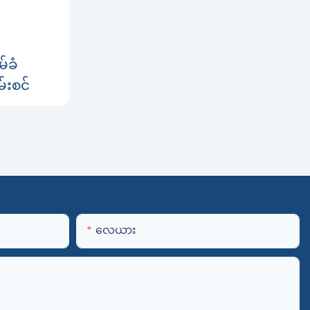
်ခံ
်းစင်
လေယား