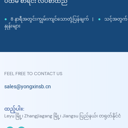
ပထမ စာရင်း လိပ်စာထည်
●
8 နာရီအတွင်းကျွမ်းကျင်သောတုံ့ပြန်ချက် |
●
သင့်အတွက် အ
နှုန်းများ
FEEL FREE TO CONTACT US
sales@yongxinsb.cn
ထည့်ပါ။:
Leyu မြို့၊ Zhangjiagang မြို့၊ Jiangsu ပြည်နယ်၊ တရုတ်နိုင်ငံ