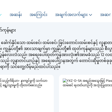
အဆန်း
အကြောင်း
အချက်အလက်များ
အဆက်
ကုန်များ
ည် ခေါက်နိုင်သော ထမ်းစင်၊ ထမ်းစင်၊ ခြင်းတောင်းထမ်းစင်နှင့် လူနာတ
ကျွန်ုပ်တို့၏ အားသာချက်မှာ ကျွန်ုပ်တို့၏ ထုတ်ကုန်များသည် စီးပ
်လေးလံသည်၊ အရေးပေါ်ထုတ်ကုန်အားလုံး၏အာမခံသည် 12 လထက
 လူနာတင်ယာဉ်နှင့် အရေးပေါ်ဌာနအတွက် တောင်းဆိုမှုတစ်ခုခုကို 
ာကို သင်တွေ့လိမ့်မည်ထင်ပါသည်။