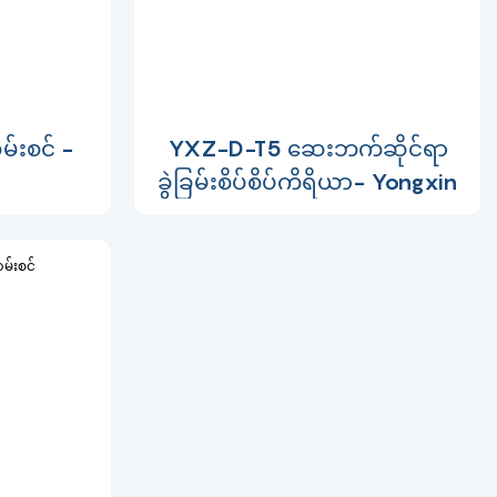
်းစင် -
YXZ-D-T5 ဆေးဘက်ဆိုင်ရာ
ခွဲခြမ်းစိပ်စိပ်ကိရိယာ- Yongxin