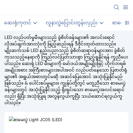
ဆေးရုံကုတင်
လူနာလွှဲပြောင်းတွန်းလှည်း
စာမေးပွဲ အ
LED လည်ပတ်မှုမီးများသည် ခွဲစိတ်ခန်းများ၏ အလင်းရောင်
လိုအပ်ချက်အားလုံးကို ဖြည့်ဆည်းရန် ဒီဇိုင်းထုတ်ထားသည်။
မျိုးဆက်သစ် LED နည်းပညာသည် ခွဲစိတ်ဆရာဝန်များအား ခွဲစိတ်
ကုသသည့်နေရာကို ကြည်လင်ပြတ်သားစွာ ကြည့်ရှုနိုင်ရန် ကူညီပေး
ပါသည်။ ဆေးရုံ LED မီးများကို မော်ဒယ်အမျိုးမျိုးဖြင့် ဟိုက်ဘရစ်
အမျိုးအစား အကြီးစားများအပါအဝင် လည်ပတ်နေသော ပြဇာတ်ရုံ
များ၏ အရွယ်အစားတွင်မဆို အဆင်ပြေအောင် အသုံးပြုနိုင်မည်
ဖြစ်သည်။ & ပေါင်းစပ်မှုများ။ ကျွန်ုပ်တို့တွင် မတူညီသော စာမေးပွဲ
ခန်းများတွင် အသုံးပြုနိုင်သည့် ရိုးရှင်းသော စာမေးပွဲအလင်းရောင်
လည်း ရှိပြီး အသုံးပြုရ အလွန်လွယ်ကူပြီး သယ်ဆောင်ရလွယ်ကူ
ပါသည်။