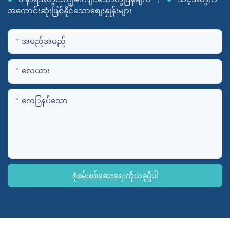
အကောင်းဆုံးဖြစ်နိုင်သောစျေးနှုန်းများ
အမည်အမည်
လေယား
ကေြနပ်သော
စုံစမ်းစစ်ဆေးရေးကိုယခုပို့ပါ