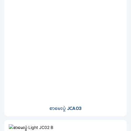
စာမေးပွဲ JCA03