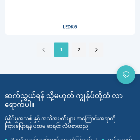
LEDK5
1
2
ဆက်သွယ်ရန် သို့မဟုတ် ကျွန်ုပ်တို့ထံ လာ
ရောက်ပါ။
ပုံနှိပ်မှုအသစ် နှင့် အသိအမှတ်များ အကြောင်းအရာကို
ကြားပြောရန် ပထမ စာရင်း လိပ်စာထည်
●
8 နာရီအတွင်းကျွမ်းကျင်သောတုံ့ပြန်ချက် |
●
သင့်အတွက်