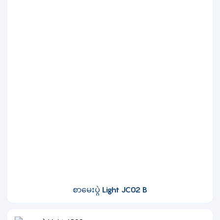
စာမေးပွဲ Light JC02 B