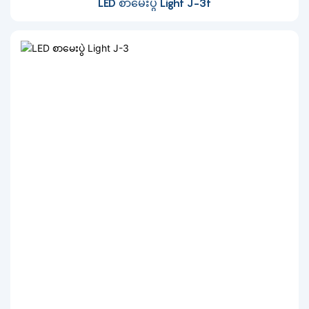
LED စာမေးပွဲ Light J-3t