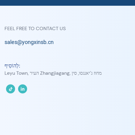
FEEL FREE TO CONTACT US
sales@yongxinsb.cn
לְהוֹסִיף:
Leyu Town, העיר Zhangjiagang, מחוז ג'יאנגסו, סין