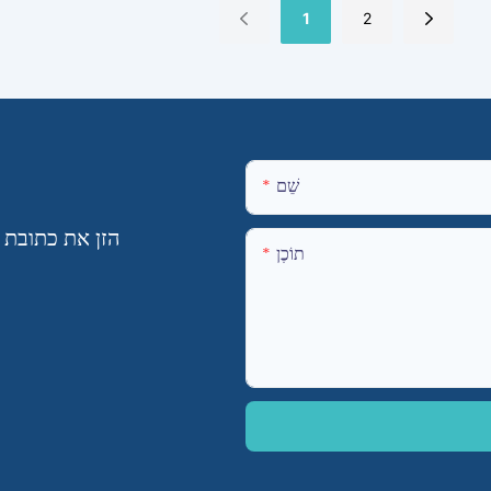
1
2
שֵׁם
הזן את כתובת 
תוֹכֶן