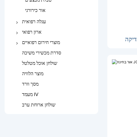
כיסא המתנה לבית חולים
אור כירורגי
עגלה רפואית
עגלת נירוסטה בית חולים
ארון רפואי
Abs Medicaltrolley
שידה שליד המיטה
מוצרי חירום רפואיים
עגלת חירום
ארון תרופות
אלונקה מתקפלת
סדרת מכשירי משיכה
אלונקת אמבולנס
שולחן אוכל מטלטל
סקופ אלונקה
מוצר הלוויה
סד רפואי
מסך וורד
מעמד IV
שולחן ארוחת ערב