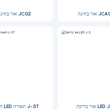
בחינה JCA02
אור בחינה JC02
יקת LED J-3
תאורת LED תאורה J-3T