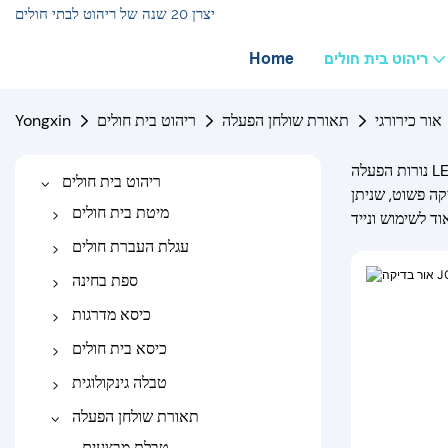
יצרן 20 שנה של ריהוט לבתי חולים
ריהוט בית חולים
Home
אור כירורגי
תאורת שולחן הפעלה
ריהוט בית חולים
Yongxin
נורות הפעלה LED נועדו לעמוד בכל דרישות התאורה הכירורגית של חדרי ניתוח. טכנולוגיית LED מהדור החדש עוזרת למנתחים לפעול ולראות את אזור הניתוח
ריהוט בית חולים
יקה פשוט, שניתן
מיטת בית חולים
מיטת בית חולים חשמלית
עגלת העברת חולים
מיטת בית חולים ידנית
טרולי העברה
ספת בחינה
מיטת בית חולים לתינוק
עגלת אלונקה
ספה רפואית
כיסא מדרגות
מיטת בית חולים לילדים
ספת בדיקה חשמלית
כיסא מדרגות ידני
כיסא בית חולים
מיטת בית חולים אורטופדי
כיסא חשמלי למדרגות
כיסא אינפוזיה
טבלה גינקולוגית
מיטת משיכה
כיסא דיאליזה
מיטת משלוח
תאורת שולחן הפעלה
מיטת טיפול ביתי
כסא כורסת בית חולים
טבלת בדיקות גינקולוגיות
טבלת מבצעים