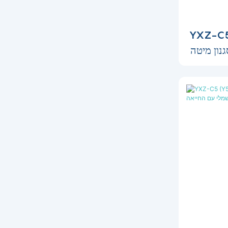
מיטת ילדים
נון מיטה
יאה