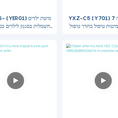
YXZ-C5 (Y701) סגנון יוקרה 7
YXZ-C5- (YER01) 
מיטות טיפול בחדר טיפול
חשמלית בסגנון לילדים בסג
ץ מיטת מטופלים
עם החייאה עם החי