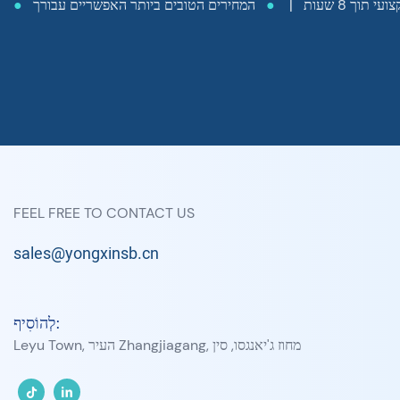
 תוך 8 שעות |
●
המחירים הטובים ביותר האפשריים עבורך
●
FEEL FREE TO CONTACT US
sales@yongxinsb.cn
לְהוֹסִיף:
Leyu Town, העיר Zhangjiagang, מחוז ג'יאנגסו, סין