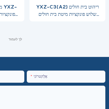
YXZ-C3(A2) ריהוט בית חולים
מי
שלוש פונקציות מיטת בית חולים
חשמלית-169528262971174
9
אֶלֶקטרוֹנִי