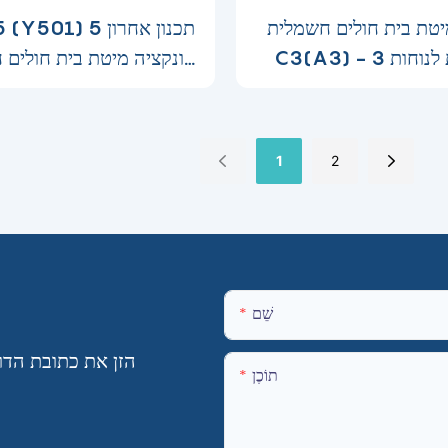
טת בית חולים חשמלית YXZ-
YXZ-C5 (Y501) ת
C3(A3) - 3 פונקציות לנוחות
פונקציה מיטת בית חולים 
אולטימטיבית-169528289052
החייאה
6419
1
2
שֵׁם
הזן את כתובת הדו
תוֹכֶן