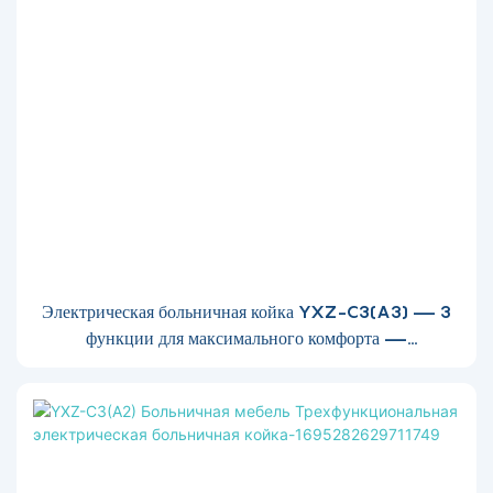
Электрическая больничная койка YXZ-C3(A3) — 3
функции для максимального комфорта —
1695282890526419