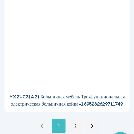
YXZ-C3(A2) Больничная мебель Трехфункциональная
электрическая больничная койка-1695282629711749
1
2