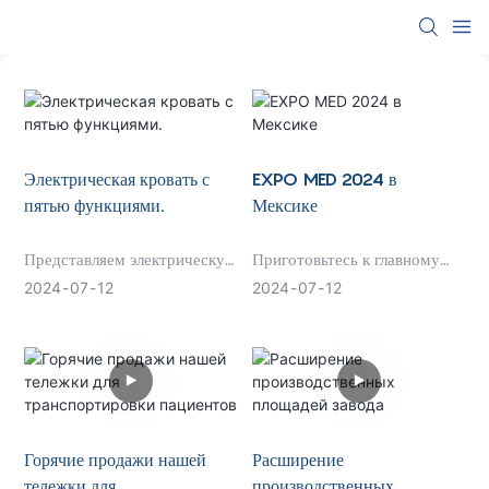
Электрическая кровать с
EXPO MED 2024 в
пятью функциями.
Мексике
Представляем электрическую
Приготовьтесь к главному
больничную койку с пятью
событию в области
2024
07
12
2024
07
12
функциями — последнюю
здравоохранения: выставке
инновацию в уходе за
EXPO MED 2024 в Мексике!
пациентами. Эта
Эта престижная выставка
универсальная кровать
объединяет последние
предлагает пять
инновации в области
регулируемых функций для
медицинских технологий,
максимального комфорта и
фармацевтики и
Горячие продажи нашей
Расширение
поддержки пациентов в
медицинских услуг. Изучите
тележки для
производственных