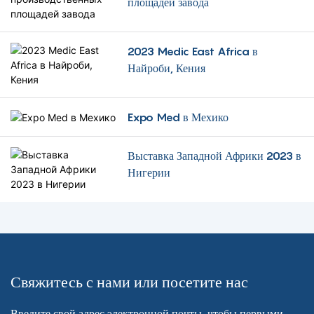
площадей завода
во всем мире.
Приготовьтесь к тому, что
вас впечатлит предстоящие
инновации, использующие
2023 Medic East Africa в
возможности передовых
Найроби, Кения
технологий для революции в
здравоохранении.
Присоединяйтесь к нам в
Expo Med в Мехико
этом невероятном
путешествии, поскольку мы
стремимся улучшить
Выставка Западной Африки 2023 в
будущее медицинского
Нигерии
оборудования и ухода за
пациентами.
Свяжитесь с нами или посетите нас
Введите свой адрес электронной почты, чтобы первыми