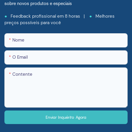
sobre novos produtos e especiais
●
Feedback profissional em 8 horas |
●
Melhores
preços possíveis para você
Nome
O Email
Contente
Enviar Inquérito Agora