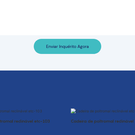
Enviar Inquérito Agora
tromal reclinável etc-103
Cadeira de poltromal reclinável