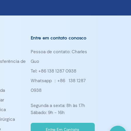
Entre em contato conosco
Pessoa de contato: Charles
nsferência de
Guo
Tel: +86 138 1287 0938
Whatsapp ：+86
138 1287
ada
0938
ar
Segunda a sexta: 8h às 17h
ica
Sábado: 9h - 16h
irúrgica
o
Entre Em Contato