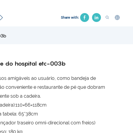
Cama Ginecológica
Cadeira Hospitalar
Cama de tr
Share with:
03b
te do hospital etc-003b
rsos amigáveis ​​ao usuário, como bandeja de
ão conveniente e restaurante de pé que dobram
nte sob a cadeira.
adeira):110×66×118cm
 tabela: 65*38cm
lançador traseiro omni-direcional com freios)
eso: 180 kg