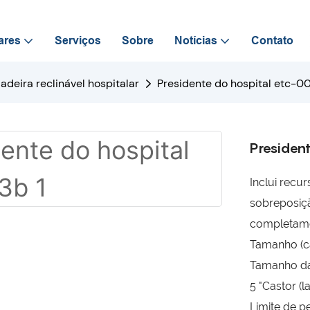
ares
Serviços
Sobre
Notícias
Contato
adeira reclinável hospitalar
Presidente do hospital etc-0
Presiden
Inclui recu
sobreposiç
completame
Tamanho (c
Tamanho da
5 "Castor (
Limite de p