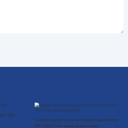
 etc-102
Cadeira reclinável para móveis hospitalares
ETC-003C com apoio para os pés