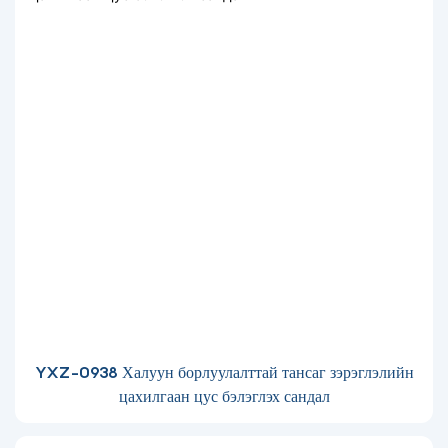
YXZ-0938 Халуун борлуулалттай тансаг зэрэглэлийн
цахилгаан цус бэлэглэх сандал