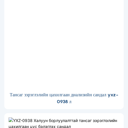
Тансаг зэрэглэлийн цахилгаан диализийн сандал yxz-
0938 л