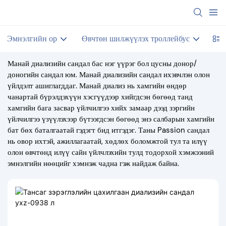
Эмнэлгийн ор
Өвчтөн шилжүүлэх троллейбус
Ша
Манай диализийн сандал бас нэг үүрэг бол цусны донор/
доногийн сандал юм. Манай диализийн сандал ихэвчлэн олон
үйлдэлт ашиглагддаг. Манай диализ нь хамгийн өндөр
чанартай бүрэлдэхүүн хэсгүүдээр хийгдсэн бөгөөд танд
хамгийн бага засвар үйлчилгээ хийх замаар дээд зэргийн
үйлчилгээ үзүүлэхээр бүтээгдсэн бөгөөд энэ салбарын хамгийн
бат бөх баталгаатай гэдэгт бид итгэдэг. Таны Passion сандал
нь овор ихтэй, ажиллагаатай, хөдлөх боломжтой тул та илүү
олон өвчтөнд илүү сайн үйлчлэхийн тулд тодорхой хэмжээний
эмнэлгийн нөөцийг хэмнэж чадна гэж найдаж байна.