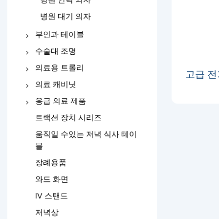
병원 대기 의자
부인과 테이블
배송 침대
수술대 조명
부인과 검사 테이블
작업표
의료용 트롤리
고급 전
수술용 조명
병원 스테인레스 스틸 트롤
의료 캐비닛
리
침대 옆 캐비닛
응급 의료 제품
애비 메디컬트롤리
약 상자
접이식 들것
트랙션 장치 시리즈
비상 트롤리
구급차 들것
움직일 수있는 저녁 식사 테이
블
국자 들것
장례용품
의료용 부목
와드 화면
IV 스탠드
저녁상