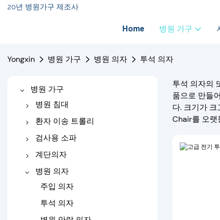
20년 병원가구 제조사
Home
병원 가구
Yongxin
병원 가구
병원 의자
투석 의자
투석 의자의 
병원 가구
품으로 만들어
병원 침대
다. 크기가 크
Chair를 
전기 병원 침대
환자 이송 트롤리
수동 병원 침대
트롤리 전송
검사용 소파
아기 병원 침대
들것 트롤리
의료용 소파
계단의자
소아과 병원 침대
전기 검사용 소파
수동 계단 의자
병원 의자
정형외과 병원 침대
전기 계단 의자
주입 의자
견인 침대
투석 의자
홈 케어 베드
병원 안락 의자