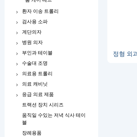
환자 이송 트롤리
트롤리 전송
검사용 소파
들것 트롤리
의료용 소파
계단의자
전기 검사용 소파
수동 계단 의자
병원 의자
전기 계단 의자
주입 의자
부인과 테이블
정형 외과 
투석 의자
배송 침대
수술대 조명
병원 안락 의자
부인과 검사 테이블
작업표
의료용 트롤리
병원 대기 의자
수술용 조명
병원 스테인레스 스틸 트롤
의료 캐비닛
리
침대 옆 캐비닛
응급 의료 제품
애비 메디컬트롤리
약 상자
접이식 들것
트랙션 장치 시리즈
비상 트롤리
구급차 들것
움직일 수있는 저녁 식사 테이
블
국자 들것
장례용품
의료용 부목