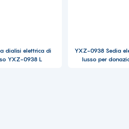
 dialisi elettrica di
YXZ-0938 Sedia elet
sso YXZ-0938 L
lusso per donazi
sangue di vendita