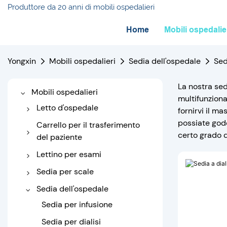
Produttore da 20 anni di mobili ospedalieri
Home
Mobili ospedalie
Yongxin
Mobili ospedalieri
Sedia dell'ospedale
Sed
La nostra sed
Mobili ospedalieri
multifunziona
Letto d'ospedale
fornirvi il m
possiate gode
Letto d'ospedale elettrico
Carrello per il trasferimento
certo grado d
del paziente
Letto ospedaliero
manuale
Transfer Trolley
Lettino per esami
Letto da ospedale per
Carrello barella
Divano medico
Sedia per scale
bambini
Lettino da visita elettrico
Sedia per scale manuale
Sedia dell'ospedale
Letto d'ospedale
Sedia per scale elettriche
Sedia per infusione
pediatrico
Sedia per dialisi