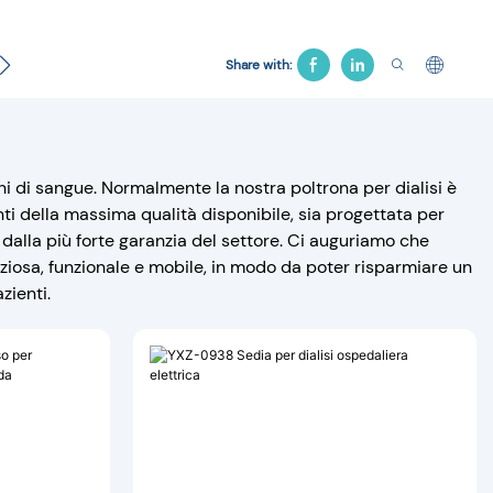
Letto ginecologico
Sedia dell'ospedale
Letto di tra
Share with:
oni di sangue. Normalmente la nostra poltrona per dialisi è
nti della massima qualità disponibile, sia progettata per
dalla più forte garanzia del settore. Ci auguriamo che
aziosa, funzionale e mobile, in modo da poter risparmiare un
zienti.