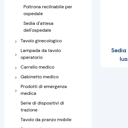
Letto d'ospedale
Poltrona reclinabile per
ortopedico
ospedale
Letto di trazione
Sedia d'attesa
Letto di assistenza
dell'ospedale
domiciliare
Tavolo ginecologico
Letto per il parto
Sedia a
Lampada da tavolo
operatorio
lu
Tavolo per visita
ginecologica
Tabella delle operazioni
Carrello medico
Luce chirurgica
Carrello ospedaliero in
Gabinetto medico
acciaio inox
Comodino
Prodotti di emergenza
Carrello medico Abs
medica
Armadietto dei medicinali
Carrello di emergenza
Barella pieghevole
Serie di dispositivi di
trazione
Barella dell'ambulanza
Tavolo da pranzo mobile
Barella a cucchiaio