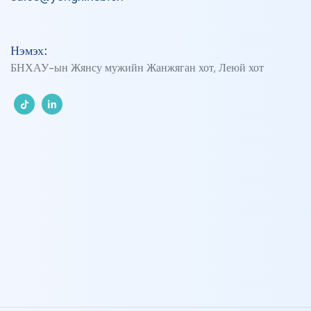
Нэмэх:
БНХАУ-ын Жянсу мужийн Жанжяган хот, Леюй хот