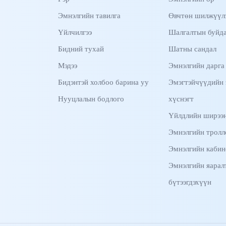
Эмнэлгийн тавилга
Өвчтөн шилжүүлэ
Үйлчилгээ
Шалгалтын буйд
Бидний тухай
Шатны сандал
Мэдээ
Эмнэлгийн дарга
Бидэнтэй холбоо барина уу
Эмэгтэйчүүдийн 
Нууцлалын бодлого
хүснэгт
Үйлдлийн ширээн
Эмнэлгийн тролл
Эмнэлгийн кабин
Эмнэлгийн яарал
бүтээгдэхүүн