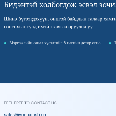
Бидэнтэй холбогдож эсвэл зочи
Шинэ бүтээгдэхүүн, онцгой байдлын талаар хамг
сонсохын тулд имэйл хаягаа оруулна уу
●
Мэргэжлийн санал хүсэлтийг 8 цагийн дотор өгнө |
●
Т
FEEL FREE TO CONTACT US
sales@yongxinsb.cn