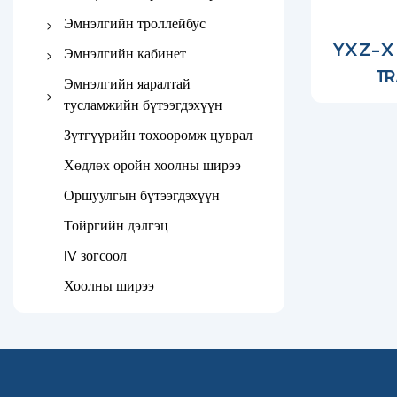
Гэрийн арчилгааны ор
Эмэгтэйчүүдийн үзлэгийн
Үйлдлийн хүснэгт
Эмнэлгийн троллейбус
Эмнэлгийн хүлээлгийн
хүснэгт
YXZ-X 
сандал
Мэс заслын гэрэл
Эмнэлгийн зэвэрдэггүй ган
Эмнэлгийн кабинет
тэрэг
TR
Орны дэргэдэх шүүгээ
Эмнэлгийн яаралтай
Abs Medical Trolley
тусламжийн бүтээгдэхүүн
Анагаахын кабинет
Онцгой байдлын троллейб
Эвхэгддэг дамнуурга
Зүтгүүрийн төхөөрөмж цуврал
Түргэн тусламжийн
Хөдлөх оройн хоолны ширээ
дамнуурга
Оршуулгын бүтээгдэхүүн
Хутгуур дамнуурга
Тойргийн дэлгэц
Эмнэлгийн чигжээс
IV зогсоол
Хоолны ширээ