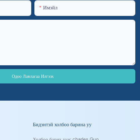
Имэйл
Одоо Лавлагаа Илгээх
Бидэнтэй холбоо барина уу
Холбоо барих хүн: charles Guo