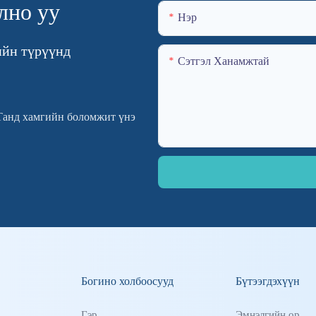
лно уу
Нэр
ийн түрүүнд
Сэтгэл Ханамжтай
анд хамгийн боломжит үнэ
Богино холбоосууд
Бүтээгдэхүүн
Гэр
Эмнэлгийн ор