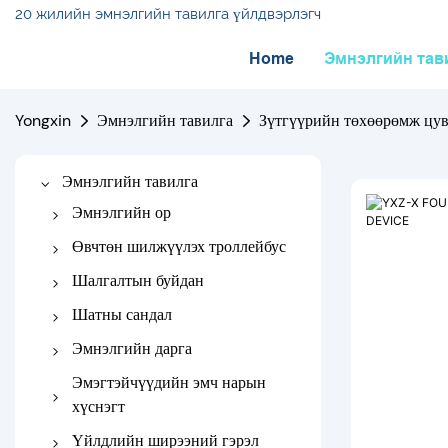
20 жилийн эмнэлгийн тавилга үйлдвэрлэгч
Home
Эмнэлгийн тав
Yongxin
Эмнэлгийн тавилга
Зүтгүүрийн төхөөрөмж цу
Эмнэлгийн тавилга
Эмнэлгийн ор
Эмнэлгийн цахилгаан ор
Өвчтөн шилжүүлэх троллейбус
Гарын авлагын эмнэлгийн
Троллейбрээ шилжүүлэх
Шалгалтын буйдан
ор
Дамнуургатай троллейбус
Эмнэлгийн буйдан
Шатны сандал
Хүүхдийн эмнэлгийн ор
Шалгалтын цахилгаан
Гарын авлагын шатны
Эмнэлгийн дарга
Хүүхдийн эмнэлгийн ор
буйдан
сандал
Судсаар хийх сандал
Эмэгтэйчүүдийн эмч нарын
Ортопедийн эмнэлгийн ор
Цахилгаан шатны сандал
хүснэгт
Диализийн сандал
Таталтын ор
Хүргэлтийн ор
Үйлдлийн ширээний гэрэл
Эмнэлгийн суудлын сандал