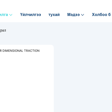
илга
Үйлчилгээ
тухай
Мэдээ
Холбоо б
врал