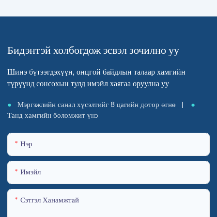
Бидэнтэй холбогдож эсвэл зочилно уу
Шинэ бүтээгдэхүүн, онцгой байдлын талаар хамгийн
түрүүнд сонсохын тулд имэйл хаягаа оруулна уу
●
Мэргэжлийн санал хүсэлтийг 8 цагийн дотор өгнө |
●
Танд хамгийн боломжит үнэ
Нэр
Имэйл
Сэтгэл Ханамжтай