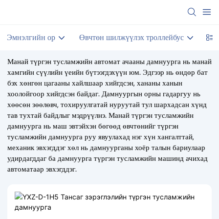
Эмнэлгийн ор
Өвчтөн шилжүүлэх троллейбус
Ша
Манай түргэн тусламжийн автомат ачааны дамнуурга нь манай
хамгийн сүүлийн үеийн бүтээгдэхүүн юм. Эдгээр нь өндөр бат
бэх хөнгөн цагааны хайлшаар хийгдсэн, хананы ханын
хоолойгоор хийгдсэн байдаг. Дамнуургын орны гадаргуу нь
хөөсөн зөөлөвч, тохируулгатай нуруутай тул шархадсан хүнд
тав тухтай байдлыг мэдрүүлнэ. Манай түргэн тусламжийн
дамнуурга нь маш эвтэйхэн бөгөөд өвчтөнийг түргэн
тусламжийн дамнуурга руу явуулахад нэг хүн хангалттай,
механик эвхэгддэг хөл нь дамнуурганы хоёр талын бариулаар
удирдагддаг ба дамнуурга түргэн тусламжийн машинд ачихад
автоматаар эвхэгддэг.