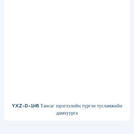
YXZ-D-1H5 Тансаг зэрэглэлийн түргэн тусламжийн
дамнуурга