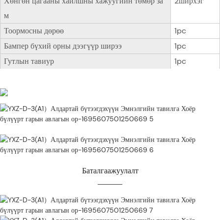
Хөнгөн цагааны хайлшны хажуугийн төмөр за
2ширхэг
м
Тоормосны дөрөө
1pc
Бампер бүхий орны дээгүүр ширээ
1pc
Гутлын тавиур
1pc
Баталгаажуулалт