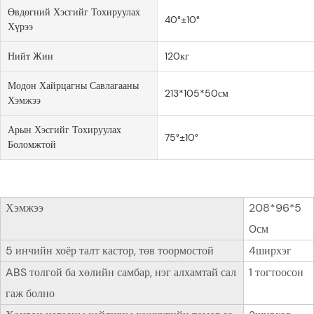
Өвдөгний Хэсгийг Тохируулах
40°±10°
Хүрээ
Нийт Жин
120кг
Модон Хайрцагны Савлагааны
213*105*50см
Хэмжээ
Арын Хэсгийг Тохируулах
75°±10°
Боломжтой
Хэмжээ
208*96*5
0см
5 инчийн хоёр талт кастор, төв тоормостой
4ширхэг
ABS толгой ба хөлийн самбар, нэг алхамтай сал
1 тогтоосон
гаж болно