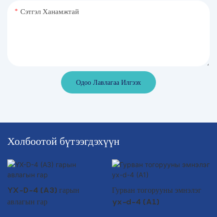
Сэтгэл Ханамжтай
Одоо Лавлагаа Илгээх
Холбоотой бүтээгдэхүүн
YX-D-4 (A3) гарын
Гурван тогорууны эмнэлэг
авлагын гар
yx-d-4 (A1)