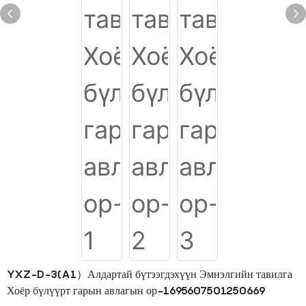
YXZ-D-3(A1）Алдартай бүтээгдэхүүн Эмнэлгийн тавилга
Хоёр бүлүүрт гарын авлагын ор-1695607501250669