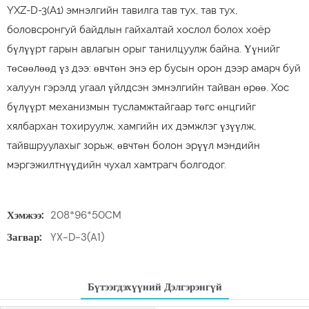
YXZ-D-3(A1) эмнэлгийн тавилга тав тух, тав тух,
боловсронгуй байдлын гайхалтай хослол болох хоёр
бүлүүрт гарын авлагын орыг танилцуулж байна. Үүнийг
төсөөлөөд үз дээ: өвчтөн энэ ер бусын орон дээр амарч буй
халуун гэрэлд угаал үйлдсэн эмнэлгийн тайван өрөө. Хос
бүлүүрт механизмын тусламжтайгаар төгс өнцгийг
хялбархан тохируулж, хамгийн их дэмжлэг үзүүлж,
тайвшруулахыг зорьж, өвчтөн болон эрүүл мэндийн
мэргэжилтнүүдийн чухал хамтрагч болгодог.
Хэмжээ:
208*96*50CM
Загвар:
YX-D-3(A1)
Бүтээгдэхүүний Дэлгэрэнгүй