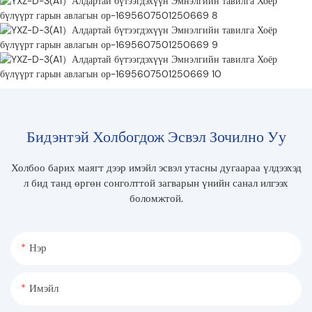
Бидэнтэй Холбогдож Эсвэл Зочилно Уу
Холбоо барих маягт дээр имэйл эсвэл утасны дугаараа үлдээхэд
л бид танд өргөн сонголттой загварын үнийн санал илгээх
боломжтой.
Нэр
Имэйл