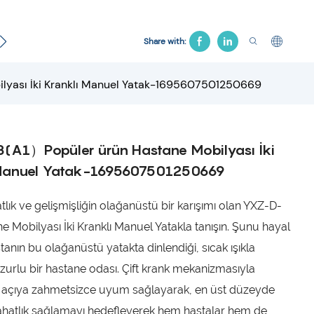
Jinekolojik Yatak
Hastane Koltuğu
Çekiş Yatağı
Share with:
lyası İki Kranklı Manuel Yatak-1695607501250669
A1）Popüler ürün Hastane Mobilyası İki
 Manuel Yatak-1695607501250669
tlık ve gelişmişliğin olağanüstü bir karışımı olan YXZ-D-
e Mobilyası İki Kranklı Manuel Yatakla tanışın. Şunu hayal
stanın bu olağanüstü yatakta dinlendiği, sıcak ışıkla
zurlu bir hastane odası. Çift krank mekanizmasıyla
çıya zahmetsizce uyum sağlayarak, en üst düzeyde
ahatlık sağlamayı hedefleyerek hem hastalar hem de