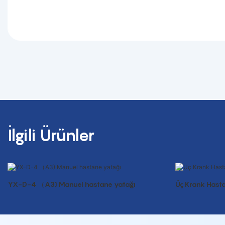
İlgili Ürünler
YX-D-4 （A3) Manuel hastane yatağı
Üç Krank Hast