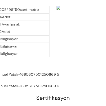
208*96*50santimetre
4Adet
1 Ayarlamak
2Adet
1bilgisayar
1bilgisayar
1bilgisayar
Sertifikasyon