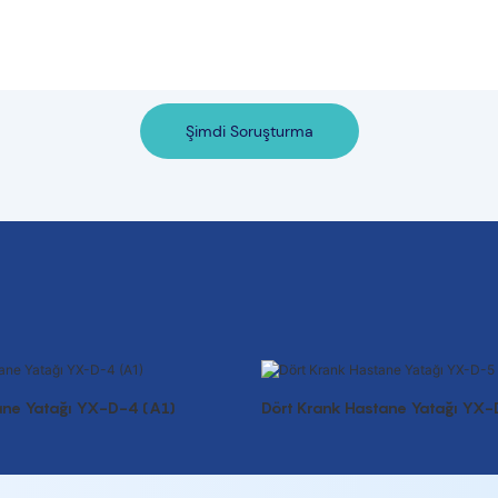
Şimdi Soruşturma
ane Yatağı YX-D-4 (A1)
Dört Krank Hastane Yatağı YX-