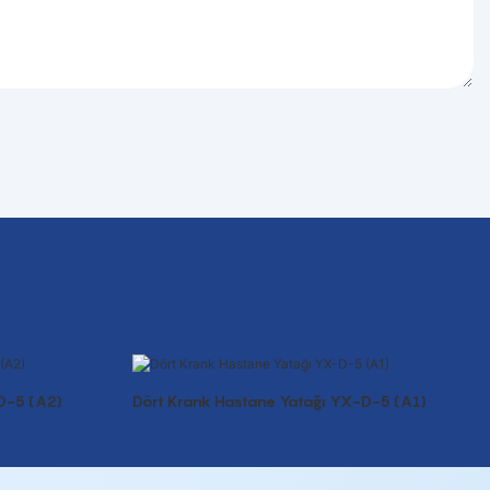
D-5 (A2)
Dört Krank Hastane Yatağı YX-D-5 (A1)