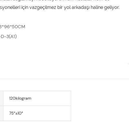
syonelleri için vazgeçilmez bir yol arkadaşı haline geliyor.
8*96*50CM
-D-3(A1)
120kilogram
75°±10°