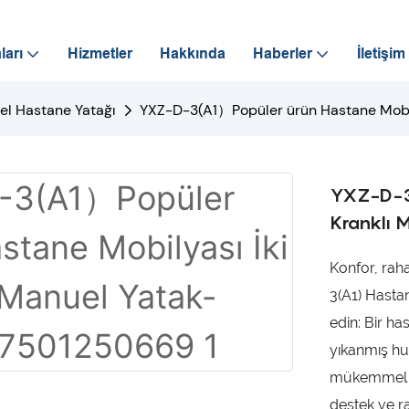
ları
Hizmetler
Hakkında
Haberler
İletişim
l Hastane Yatağı
YXZ-D-3(A1）Popüler ürün Hastane Mobi
YXZ-D-3(
Kranklı
Konfor, raha
3(A1) Hastan
edin: Bir ha
yıkanmış hu
mükemmel a
destek ve r