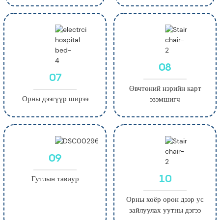
08
07
Өвчтөний нэрийн карт
Орны дээгүүр ширээ
эзэмшигч
09
10
Гутлын тавиур
Орны хоёр орон дээр ус
зайлуулах уутны дэгээ