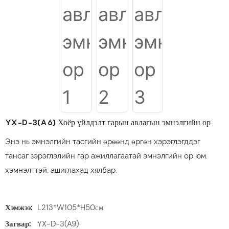
YX-D-3(A6) Хоёр үйлдэлт гарын авлагын эмнэлгийн ор
Энэ нь эмнэлгийн тасгийн өрөөнд өргөн хэрэглэгддэг
тансаг зэрэглэлийн гар ажиллагаатай эмнэлгийн ор юм.
хэмнэлттэй, ашиглахад хялбар.
Хэмжээ:
L213*W105*H50см
Загвар:
YX-D-3(A9)