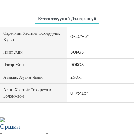
Бүтээгдэхүүний Дэлгэрэнгүй
Өвдөгний Хэсгийг Тохируулах
0-45°±5°
Хүрээ
Нийт Жин
80KGS
Цэвэр Жин
90KGS
Ачаалах Хүчин Чадал
250кг
Арын Хэсгийг Тохируулах
0-75°±5°
Боломжтой
Оршил