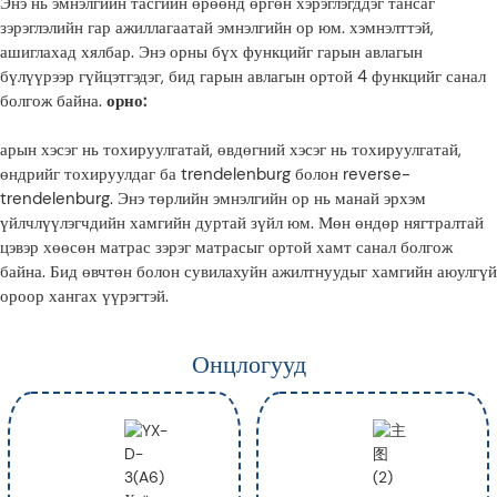
Энэ нь эмнэлгийн тасгийн өрөөнд өргөн хэрэглэгддэг тансаг
зэрэглэлийн гар ажиллагаатай эмнэлгийн ор юм. хэмнэлттэй,
ашиглахад хялбар. Энэ орны бүх функцийг гарын авлагын
бүлүүрээр гүйцэтгэдэг, бид гарын авлагын ортой 4 функцийг санал
болгож байна.
орно:
арын хэсэг нь тохируулгатай, өвдөгний хэсэг нь тохируулгатай,
өндрийг тохируулдаг ба trendelenburg болон reverse-
trendelenburg. Энэ төрлийн эмнэлгийн ор нь манай эрхэм
үйлчлүүлэгчдийн хамгийн дуртай зүйл юм. Мөн өндөр нягтралтай
цэвэр хөөсөн матрас зэрэг матрасыг ортой хамт санал болгож
байна. Бид өвчтөн болон сувилахуйн ажилтнуудыг хамгийн аюулгүй
ороор хангах үүрэгтэй.
Онцлогууд