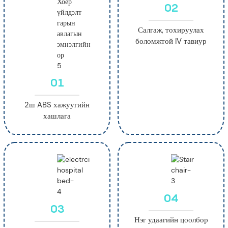
02
Салгаж, тохируулах
боломжтой IV тавиур
01
2ш ABS хажуугийн
хашлага
04
03
Нэг удаагийн цоолбор