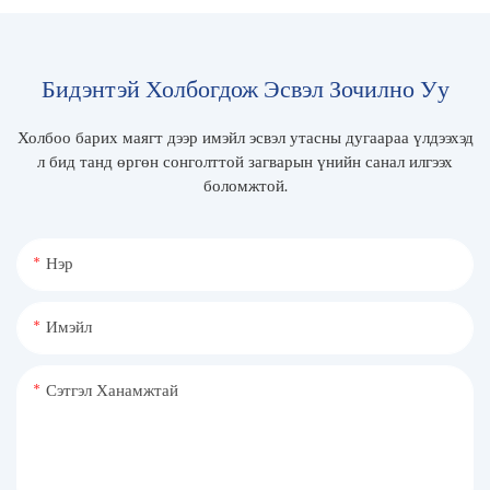
Бидэнтэй Холбогдож Эсвэл Зочилно Уу
Холбоо барих маягт дээр имэйл эсвэл утасны дугаараа үлдээхэд
л бид танд өргөн сонголттой загварын үнийн санал илгээх
боломжтой.
Нэр
Имэйл
Сэтгэл Ханамжтай