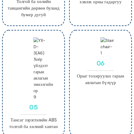
Толгой ба хөлийн
хэвлэх орны гадаргуу
тавцангийн дөрвөн буланд
бумер дугуй
06
Орыг тохируулах гарын
авлагын бүлүүр
05
Тансаг зэрэглэлийн ABS
толгой ба хөлний хавтан