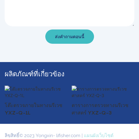
ส่งคำถามตอนนี้
ผลิตภัณฑ์ที่เกี่ยวข้อง
โต๊ะตรวจภายในทางนรีเวช
ตารางการตรวจทางนรีเวช
YXZ-Q-1L
ศาสตร์ YXZ-Q-3
ลิขสิทธิ์© 2023 Yongxin-
lifisher.com
|
แผนผังเว็บไซต์