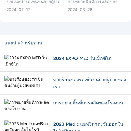
ขอแนะนำรถเข็นขนย้ายผู้ป่วย
การขยายพื้นที่การผลิตของ
สัมผัสประสบการณ์การใช้งาน
MED ในเม็กซิโก
ที่ขายดีของเรา! ด้วยโครงสร้าง
โรงงาน - สร้างเตียงในโรง
และความสะดวกสบายขั้นสุด
2024
07
12
2024
03
26
ที่แข็งแรง ความคล่องตัวที่ราบ
พยาบาลแห่งใหม่ & ศูนย์วิจัย
ยอดด้วยเตียงโรงพยาบาล
รื่น และการออกแบบตามหลัก
และพัฒนาเครื่องมือแพทย์
ไฟฟ้า Five Function
สรีรศาสตร์ รถเข็นของเราจึง
หลุดออกจากชั้นวาง ออกแบบ
มาเพื่อมอบความสะดวกสบาย
เตรียมพบกับการพัฒนาที่ก้าว
แนะนำสำหรับท่าน
และปลอดภัยสูงสุดแก่ผู้ป่วย
ล้ำในขณะที่พื้นที่การผลิตของ
ระหว่างการเคลื่อนย้าย รถเข็น
โรงงานของเรามีการขยายตัวที่
2024 EXPO MED ในเม็กซิโก
ของเราเป็นสิ่งที่ต้องมีสำหรับ
น่าตื่นเต้น! นอกจากนี้ เรา
สถานพยาบาล คลิกเพื่อดูว่า
ภูมิใจที่จะประกาศการจัดตั้ง
เหตุใดจึงเป็นตัวเลือกอันดับ
ศูนย์วิจัยและพัฒนาเตียงในโรง
ต้นๆ สำหรับผู้เชี่ยวชาญ
พยาบาลและอุปกรณ์ทางการ
ขายร้อนของรถเข็นขนย้ายผู้ป่วยของ
ทางการแพทย์ทั่วโลก
แพทย์ที่ทันสมัย เตรียมประทับ
เรา
ใจกับนวัตกรรมที่รออยู่ ดึงพลัง
ของเทคโนโลยีล้ำสมัยมา
การขยายพื้นที่การผลิตของโรงงาน
ปฏิวัติการดูแลสุขภาพ เข้าร่วม
การเดินทางอันเหลือเชื่อนี้กับ
เราในขณะที่เรามุ่งมั่นที่จะยก
2023 Medic แอฟริกาตะวันออกใน
ระดับอนาคตของอุปกรณ์
ทางการแพทย์และการดูแลผู้