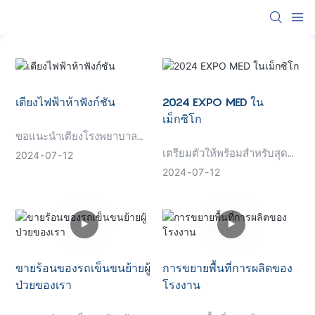
เตียงไฟฟ้าห้าฟังก์ชัน
2024 EXPO MED ใน
เม็กซิโก
ขอแนะนำเตียงโรงพยาบาล
ไฟฟ้า Five Function -
เตรียมตัวให้พร้อมสำหรับสุด
2024
07
12
นวัตกรรมใหม่ล่าสุดในการ
ยอดงานดูแลสุขภาพ: EXPO
2024
07
12
ดูแลผู้ป่วย เตียงอเนกประสงค์นี้
MED ประจำปี 2024 ใน
มีฟังก์ชันที่ปรับได้ 5 แบบเพื่อ
เม็กซิโก! งานแสดงสินค้าอัน
เพิ่มความสบายและการรองรับ
ทรงเกียรตินี้รวบรวมนวัตกรรม
ผู้ป่วยในสถานพยาบาล ด้วย
ล่าสุดในด้านเทคโนโลยี
ส่วนควบคุมที่ใช้งานง่าย ความ
ทางการแพทย์ เภสัชกรรม และ
สามารถหลายตำแหน่ง และ
บริการด้านสุขภาพ สำรวจ
ขายร้อนของรถเข็นขนย้ายผู้
การขยายพื้นที่การผลิตของ
โครงสร้างที่เชื่อถือได้ เตียง
โซลูชันที่ล้ำสมัย เชื่อมต่อกับ
ป่วยของเรา
โรงงาน
ไฟฟ้านี้สร้างมาตรฐานใหม่
ผู้นำในอุตสาหกรรม และก้าว
สำหรับการดูแลที่มีคุณภาพ
นำหน้าในงาน 2024 EXPO