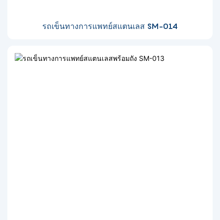
รถเข็นทางการแพทย์สแตนเลส SM-014