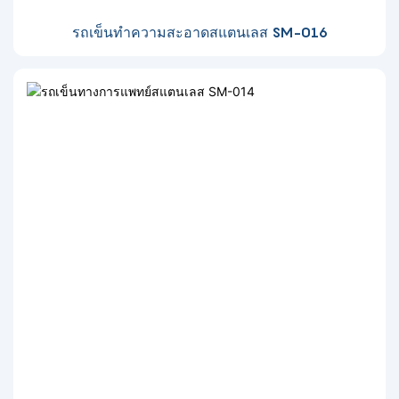
รถเข็นทำความสะอาดสแตนเลส SM-016