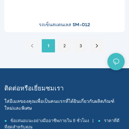
รถเข็นสแตนเลส SM-012
1
2
3
ติดต่อหรือเยี่ยมชมเรา
ใส่อีเมลของคุณเพื่อเป็นคนแรกที่ได้ยินเกี่ยวกับผลิตภัณฑ์
ใหม่และพิเศษ
●
ข้อเสนอแนะอย่างมืออาชีพภายใน 8 ชั่วโมง |
●
ราคาที่ดี
ที่สุดสำหรับคุณ