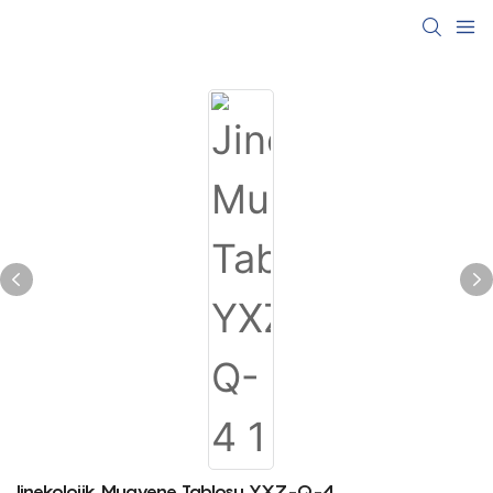
Jinekolojik Muayene Tablosu YXZ-Q-4