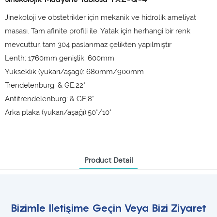
Jinekoloji ve obstetrikler için mekanik ve hidrolik ameliyat
masası. Tam afinite profili ile. Yatak için herhangi bir renk
mevcuttur, tam 304 paslanmaz çelikten yapılmıştır
Lenth: 1760mm genişlik: 600mm
Yükseklik (yukarı/aşağı): 680mm/900mm
Trendelenburg: & GE;22°
Antitrendelenburg: & GE;8°
Arka plaka (yukarı/aşağı):50°/10°
Product Detail
Bizimle Iletişime Geçin Veya Bizi Ziyaret