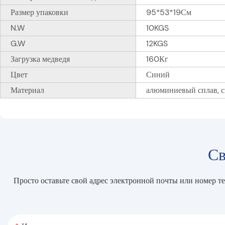
Размер упаковки
95*53*19См
N.W
10KGS
G.W
12KGS
Загрузка медведя
160Кг
Цвет
Синий
Материал
алюминиевый сплав, 
Св
Просто оставьте свой адрес электронной почты или номер т