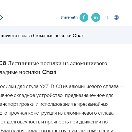
кологическая кровать
Больничное кресло
Тяг К
Share with:
иевого сплава Складные носилки Chari
 Лестничные носилки из алюминиевого
ладные носилки Chari
осилки для стула YXZ-D-C8 из алюминиевого сплава —
ивное складное устройство, предназначенное для
анспортировки и использования в чрезвычайных
 Его прочная конструкция из алюминиевого сплава
ет долговечность и прочность при движении по
 Благодаря складной конструкции, легкому весу и