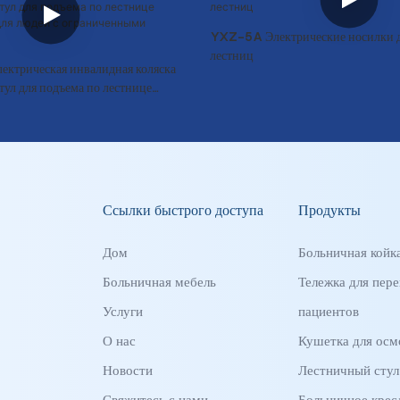
YXZ-5A Электрические носилки д
лестниц
трическая инвалидная коляска
стул для подъема по лестнице
для людей с ограниченными
Ссылки быстрого доступа
Продукты
Дом
Больничная койк
Больничная мебель
Тележка для пере
Услуги
пациентов
О нас
Кушетка для осм
Новости
Лестничный стул
Свяжитесь с нами
Больничное крес