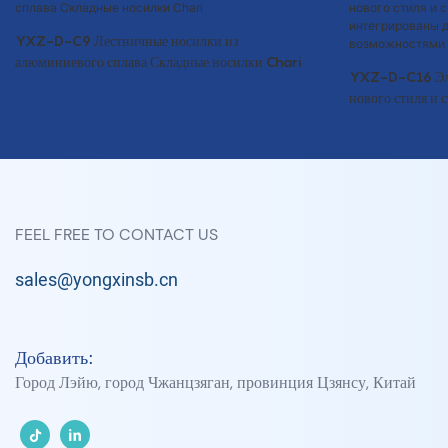
YXZ-D-C9 Лестничные носилки из
алюминиевого сплава Складные носилки Chari
YXZ-D-C16 Элек
нового стиля и 
интегрированы 
возможностями
FEEL FREE TO CONTACT US
sales@yongxinsb.cn
Добавить:
Город Лэйю, город Чжанцзяган, провинция Цзянсу, Китай