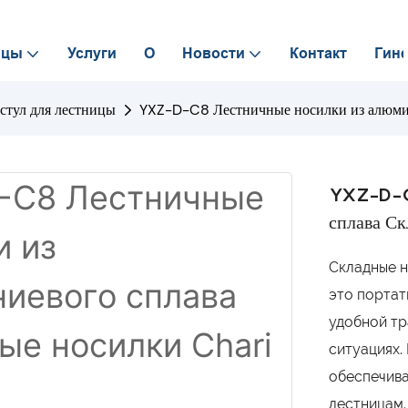
ицы
Услуги
О
Новости
Контакт
Гине
стул для лестницы
YXZ-D-C8 Лестничные носилки из алюмин
YXZ-D-C8
сплава Ск
Складные н
это портат
удобной тр
ситуациях.
обеспечива
лестницам.