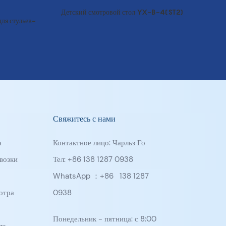
Детский смотровой стол YX-B-4(ST2)
ля стульев-
Свяжитесь с нами
а
Контактное лицо: Чарльз Го
возки
Тел: +86 138 1287 0938
WhatsApp ：+86
138 1287
отра
0938
Понедельник - пятница: с 8:00
ло