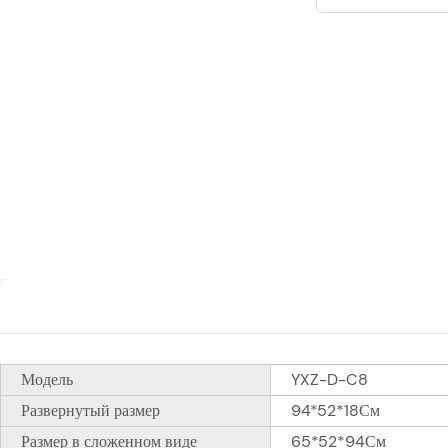
Модель
YXZ-D-C8
Развернутый размер
94*52*18См
Размер в сложенном виде
65*52*94См