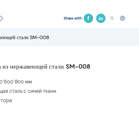
кологическая кровать
Больничное кресло
Тяг К
Share with:
авеющей стали SM-008
а из нержавеющей стали SM-008
00*600*800 мм
ая сталь с синей ткани
стора