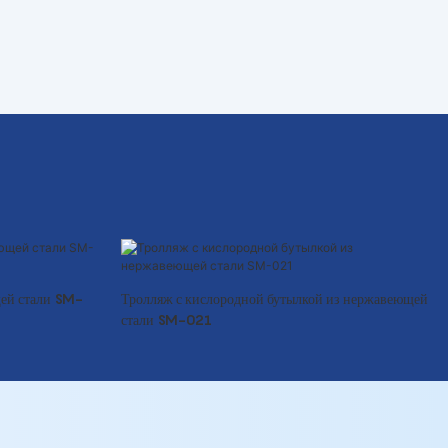
ей стали SM-
Тролляж с кислородной бутылкой из нержавеющей
стали SM-021