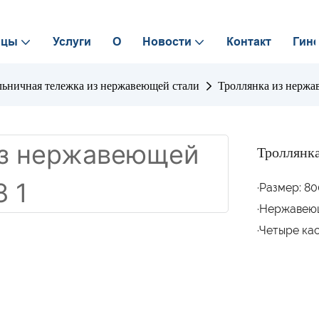
ицы
Услуги
О
Новости
Контакт
Гине
льничная тележка из нержавеющей стали
Троллянка из нерж
Троллянк
·Размер: 8
·Нержавеющ
·Четыре ка