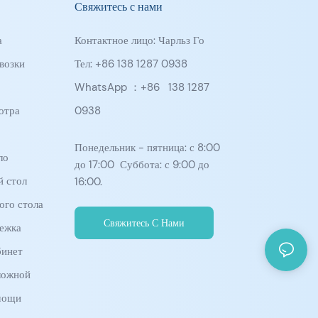
Свяжитесь с нами
а
Контактное лицо: Чарльз Го
возки
Тел: +86 138 1287 0938
WhatsApp ：+86
138 1287
отра
0938
Понедельник - пятница: с 8:00
ло
до 17:00 Суббота: с 9:00 до
й стол
16:00.
ого стола
Свяжитесь С Нами
ежка
бинет
ложной
мощи