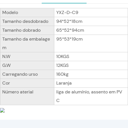
Modelo
YXZ-D-C9
Tamanho desdobrado
94*52*18cm
Tamanho dobrado
65*52*94cm
Tamanho da embalage
95*53*19cm
m
N.W
10KGS
G.W
12KGS
Carregando urso
160kg
Cor
Laranja
Número aterial
liga de alumínio, assento em PV
C