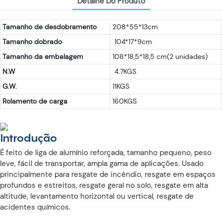
Detalhe Do Produto
Tamanho de desdobramento
208*55*13cm
Tamanho dobrado
104*17*9cm
Tamanho da embalagem
108*18,5*18,5 cm(2 unidades)
N.W
4.7KGS
G.W.
11KGS
Rolamento de carga
160KGS
Introdução
É feito de liga de alumínio reforçada, tamanho pequeno, peso
leve, fácil de transportar, ampla gama de aplicações. Usado
principalmente para resgate de incêndio, resgate em espaços
profundos e estreitos, resgate geral no solo, resgate em alta
altitude, levantamento horizontal ou vertical, resgate de
acidentes químicos.