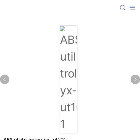
ABS utility trolley yx-ut101