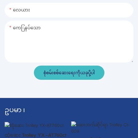
လေယား
ကေြနပ်သော
စုံစမ်းစစ်ဆေးရေးကိုယခုပို့ပါ
ဥပမာ ၊
ထုံဆေး Trolley YX-AT760ct