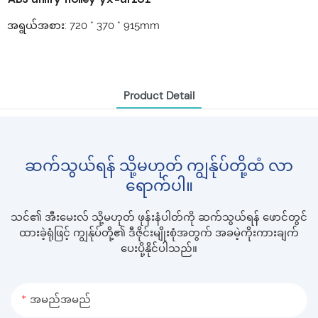
အရွယ်အစား: 720 * 370 * 915mm
Product Detail
ဆက်သွယ်ရန် သို့မဟုတ် ကျွန်ုပ်တို့ထံ လာ
ရောက်ပါ။
သင်၏ အီးမေးလ် သို့မဟုတ် ဖုန်းနံပါတ်ကို ဆက်သွယ်ရန် ဖောင်တွင်
ထားခဲ့ရုံဖြင့် ကျွန်ုပ်တို့၏ ဒီဇိုင်းမျိုးစုံအတွက် အခမဲ့ကိုးကားချက်
ပေးပို့နိုင်ပါသည်။
အမည်အမည်