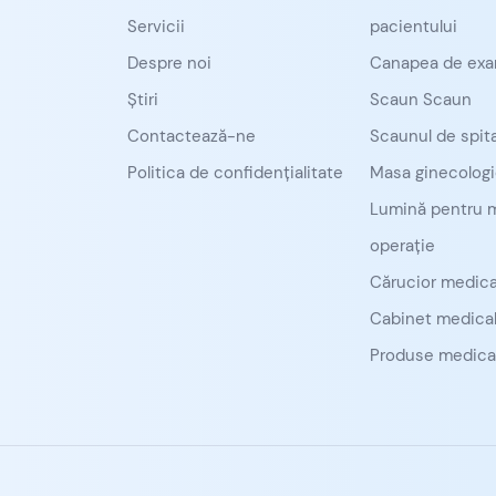
Servicii
pacientului
Despre noi
Canapea de exa
Știri
Scaun Scaun
Contactează-ne
Scaunul de spita
Politica de confidențialitate
Masa ginecolog
Lumină pentru 
operație
Cărucior medica
Cabinet medica
Produse medical