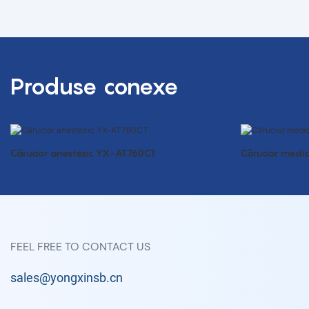
Produse conexe
Cărucior anestezic YX-AT760CT
Cărucior medic
FEEL FREE TO CONTACT US
sales@yongxinsb.cn