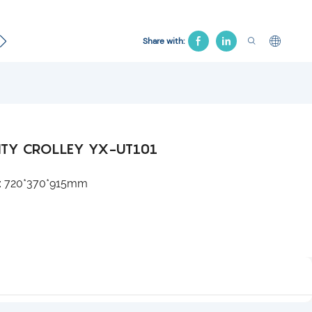
Pat ginecologic
Scaunul de spital
Pat de tracțiune
Share with:
LITY CROLLEY YX-UT101
: 720*370*915mm