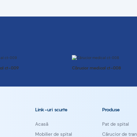
al ct-009
Cărucior medical ct-008
Link-uri scurte
Produse
Acasă
Pat de spital
Mobilier de spital
Cărucior de tran