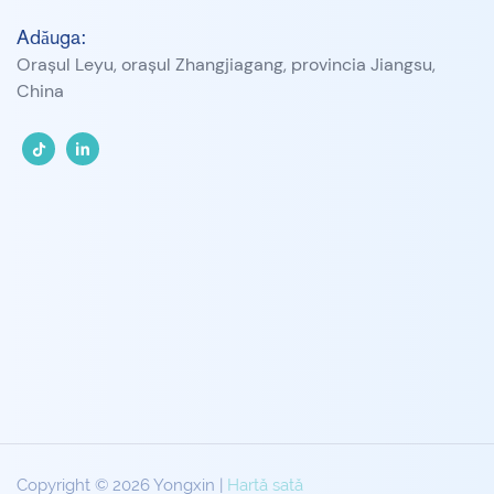
Adăuga:
Orașul Leyu, orașul Zhangjiagang, provincia Jiangsu,
China
Copyright © 2026 Yongxin |
Hartă sată