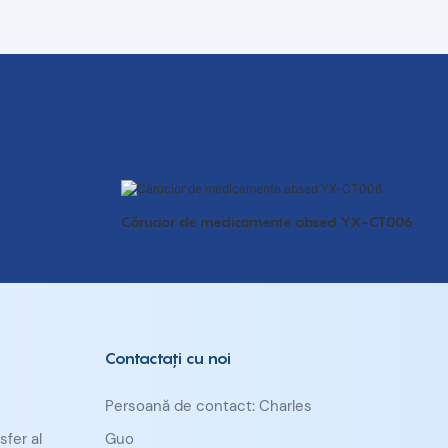
Cărucior de medicamente absed YX-CT006
Contactaţi cu noi
Persoană de contact: Charles
sfer al
Guo