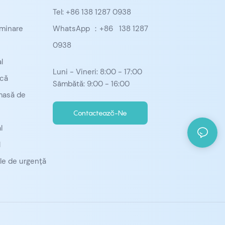
Tel: +86 138 1287 0938
minare
WhatsApp ：+86
138 1287
0938
l
Luni - Vineri: 8:00 - 17:00
ică
Sâmbătă: 9:00 - 16:00
masă de
Contactează-Ne
l
l
e de urgență