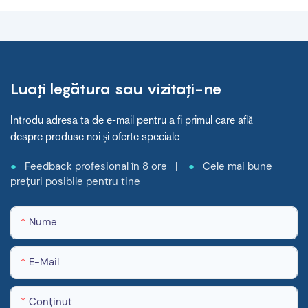
valorificând puterea
tehnologiei avansate
pentru a revoluționa
asistența medicală.
Alăturați-vă nouă în
Luați legătura sau vizitați-ne
această călătorie
incredibilă, în timp ce ne
străduim să îmbunătățim
Introdu adresa ta de e-mail pentru a fi primul care află
viitorul echipamentelor
despre produse noi și oferte speciale
medicale și al îngrijirii
pacienților.
●
Feedback profesional în 8 ore |
●
Cele mai bune
prețuri posibile pentru tine
Nume
E-Mail
Conţinut