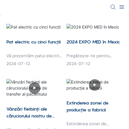
Pat electric cu cinci funcții
2024 EXPO MED în Mexic
Vă prezentăm patul electric
Pregătește-te pentru
de spital cu cinci funcții -
evenimentul suprem de
2024
07
12
2024
07
12
cea mai recentă inovație în
asistență medicală: EXPO
îngrijirea pacienților. Acest
MED 2024 din Mexic!
pat versatil oferă cinci
Această expoziție
funcții reglabile pentru a
prestigioasă reunește cele
maximiza confortul și
mai recente inovații în
sprijinul pacienților din
tehnologie medicală,
Extinderea zonei de
instituțiile medicale. Cu
produse farmaceutice și
Vânzări fierbinți ale
producție a fabricii
controalele sale ușor de
servicii de sănătate.
căruciorului nostru de
utilizat, capabilitățile cu
Explorați soluții de ultimă
transfer al pacientului
Extinderea zonei de
mai multe poziții și
oră, conectați-vă cu liderii