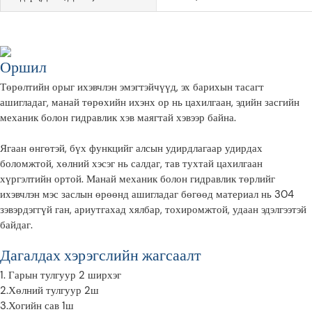
Оршил
Төрөлтийн орыг ихэвчлэн эмэгтэйчүүд, эх барихын тасагт
ашигладаг, манай төрөхийн ихэнх ор нь цахилгаан, эдийн засгийн
механик болон гидравлик хэв маягтай хэвээр байна.
Ягаан өнгөтэй, бүх функцийг алсын удирдлагаар удирдах
боломжтой, хөлний хэсэг нь салдаг, тав тухтай цахилгаан
хүргэлтийн ортой. Манай механик болон гидравлик төрлийг
ихэвчлэн мэс заслын өрөөнд ашигладаг бөгөөд материал нь 304
зэвэрдэггүй ган, ариутгахад хялбар, тохиромжтой, удаан эдэлгээтэй
байдаг.
Дагалдах хэрэгслийн жагсаалт
1. Гарын тулгуур 2 ширхэг
2.Хөлний тулгуур 2ш
3.Хогийн сав 1ш