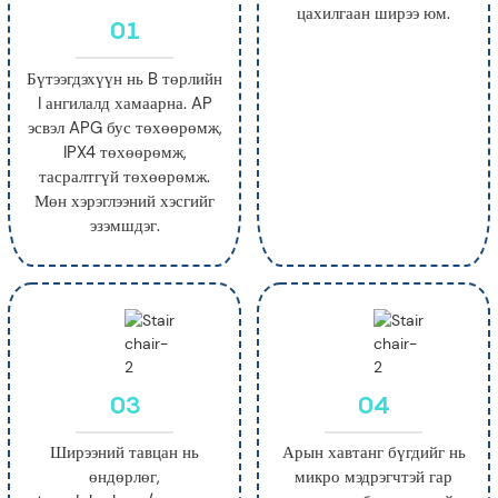
цахилгаан ширээ юм.
01
Бүтээгдэхүүн нь B төрлийн
I ангилалд хамаарна. AP
эсвэл APG бус төхөөрөмж,
IPX4 төхөөрөмж,
тасралтгүй төхөөрөмж.
Мөн хэрэглээний хэсгийг
эзэмшдэг.
03
04
Ширээний тавцан нь
Арын хавтанг бүгдийг нь
өндөрлөг,
микро мэдрэгчтэй гар