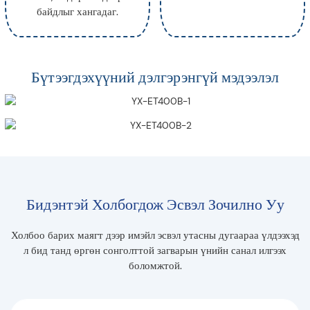
байдлыг хангадаг.
Бүтээгдэхүүний дэлгэрэнгүй мэдээлэл
Бидэнтэй Холбогдож Эсвэл Зочилно Уу
Холбоо барих маягт дээр имэйл эсвэл утасны дугаараа үлдээхэд
л бид танд өргөн сонголттой загварын үнийн санал илгээх
боломжтой.