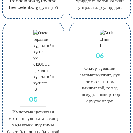
trendelenburg/reverse
удирдлага болон хөлийн
trendelenburg функцтэй
унтраалгаар удирддаг.
06
Өндөр түвшний
автоматжуулалт, дуу
чимээ багатай,
найдвартай, гол эд
ангиудыг импортоор
05
оруулж ирдэг.
Импортын цахилгаан
мотор нь уян хатан, жигд
хөдөлгөөн, дуу чимээ
багатай, өндөр найдвартай