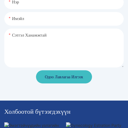
Нэр
Имэйл
Сэтгэл Ханамжтай
Одоо Лавлагаа Илгээх
Холбоотой бүтээгдэхүүн