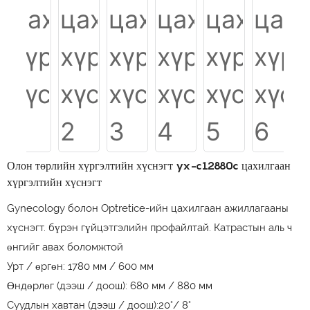
Олон төрлийн хүргэлтийн хүснэгт yx-c12880c цахилгаан
хүргэлтийн хүснэгт
Gynecology болон Optretice-ийн цахилгаан ажиллагааны
хүснэгт. бүрэн гүйцэтгэлийн профайлтай. Катрастын аль ч
өнгийг авах боломжтой
Урт / өргөн: 1780 мм / 600 мм
Өндөрлөг (дээш / доош): 680 мм / 880 мм
Суудлын хавтан (дээш / доош):20°/ 8°