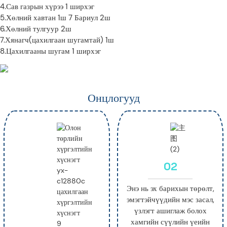
4.Сав газрын хүрээ 1 ширхэг
5.Хөлний хавтан 1ш 7 Бариул 2ш
6.Хөлний тулгуур 2ш
7.Хянагч(цахилгаан шугамтай) 1ш
8.Цахилгааны шугам 1 ширхэг
Онцлогууд
02
Энэ нь эх барихын төрөлт,
эмэгтэйчүүдийн мэс засал,
үзлэгт ашиглаж болох
хамгийн сүүлийн үеийн