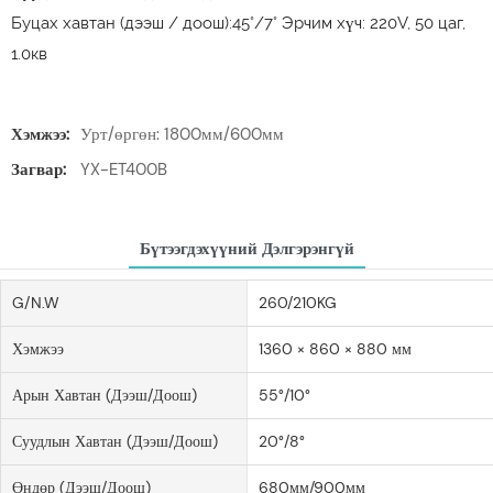
Буцах хавтан (дээш / доош):45°/7° Эрчим хүч: 220V, 50 цаг,
1.0кв
Хэмжээ:
Урт/өргөн: 1800мм/600мм
Загвар:
YX-ET400B
Бүтээгдэхүүний Дэлгэрэнгүй
G/N.W
260/210KG
Хэмжээ
1360 × 860 × 880 мм
Арын Хавтан (дээш/доош)
55°/10°
Суудлын Хавтан (дээш/доош)
20°/8°
Өндөр (дээш/доош)
680мм/900мм