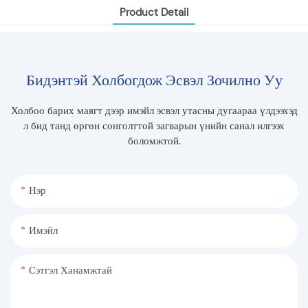
Product Detail
Бидэнтэй Холбогдож Эсвэл Зочилно Уу
Холбоо барих маягт дээр имэйл эсвэл утасны дугаараа үлдээхэд
л бид танд өргөн сонголттой загварын үнийн санал илгээх
боломжтой.
Нэр
Имэйл
Сэтгэл Ханамжтай