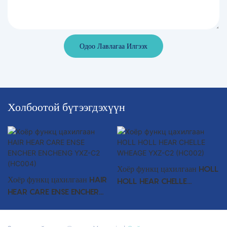
Одоо Лавлагаа Илгээх
Холбоотой бүтээгдэхүүн
Хоёр функц цахилгаан HOLL
Хоёр функц цахилгаан HAIR
HOLL HEAR CHELLE
HEAR CARE ENSE ENCHER
WHEAGE YXZ-C2 (HC002)
ENCHENG YXZ-C2
(HC004)