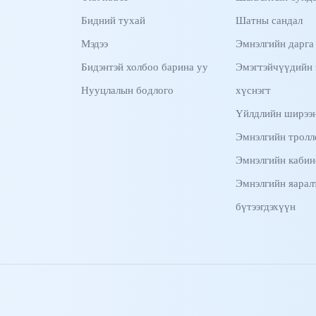
Бидний тухай
Шатны сандал
Мэдээ
Эмнэлгийн дарга
Бидэнтэй холбоо барина уу
Эмэгтэйчүүдийн 
Нууцлалын бодлого
хүснэгт
Үйлдлийн ширээн
Эмнэлгийн тролл
Эмнэлгийн кабин
Эмнэлгийн яарал
бүтээгдэхүүн