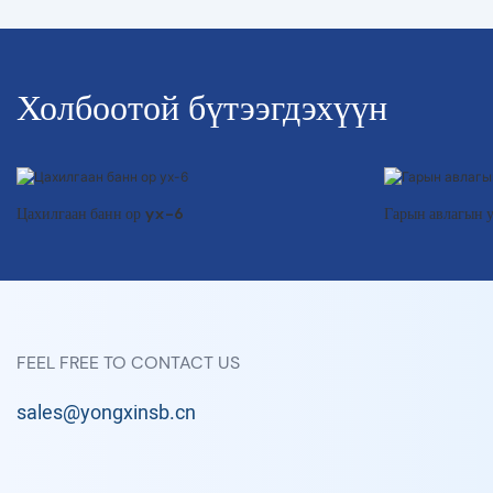
Холбоотой бүтээгдэхүүн
Цахилгаан банн ор yx-6
Гарын авлагын 
FEEL FREE TO CONTACT US
sales@yongxinsb.cn