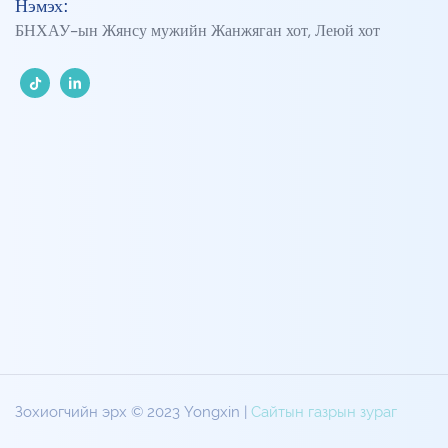
Нэмэх:
БНХАУ-ын Жянсу мужийн Жанжяган хот, Леюй хот
Зохиогчийн эрх © 2023 Yongxin |
Сайтын газрын зураг