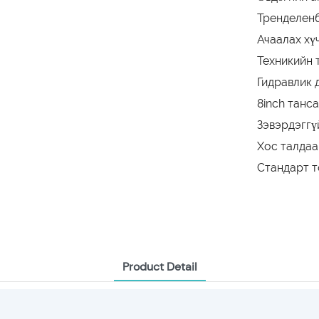
Тренделенб
Ачаалах хү
Техникийн 
Гидравлик д
8inch танс
Зэвэрдэггү
Хос талдаа
Стандарт т
Product Detail