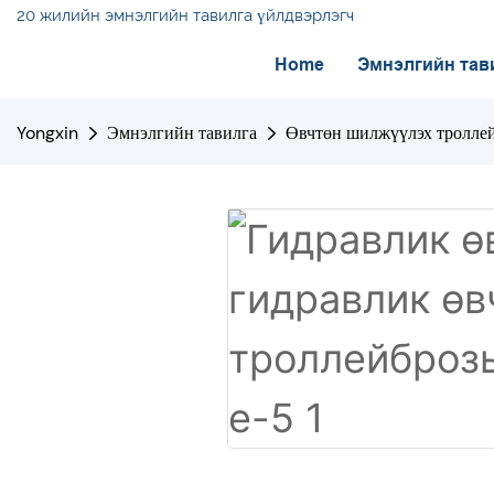
20 жилийн эмнэлгийн тавилга үйлдвэрлэгч
Home
Эмнэлгийн тав
Yongxin
Эмнэлгийн тавилга
Өвчтөн шилжүүлэх тролле