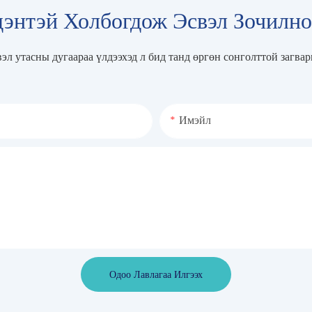
энтэй Холбогдож Эсвэл Зочилн
вэл утасны дугаараа үлдээхэд л бид танд өргөн сонголттой загва
Имэйл
Одоо Лавлагаа Илгээх