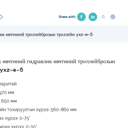
арих
Эмэгтэйчүүдийн ор
Эмнэлгийн дарга
Тат
Share with:
ик өвчтөний троллейброзын троллейн yxz-e-5
 өвчтөний гидравлик өвчтөний троллейброзын
 yxz-e-5
паритей
1970 мм
: 650 мм
йн тохируулгын хүрээ: 560-860 мм
х хүрээ: 0-75°
мрах хүрээ: 0-30°