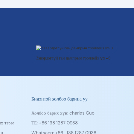
Зэвэрдэггүй ган дампрын троллейз yx-3
Бидэнтэй холбоо барина уу
Холбоо барих хүн: charles Guo
х тэрэг
ТЕ: +86 138 1287 0938
ан
Whatsapp: +86
138 1287 0938