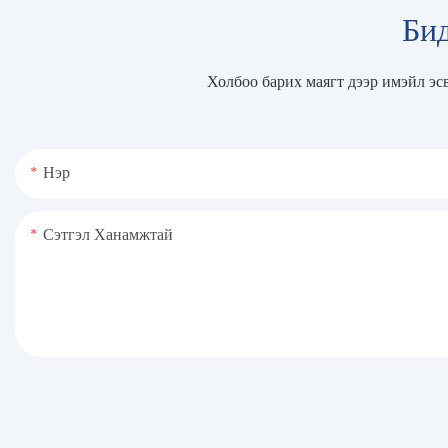
Бид
Холбоо барих маягт дээр имэйл эс
Нэр
Сэтгэл Ханамжтай