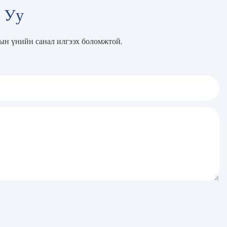
о Уу
рын үнийн санал илгээх боломжтой.