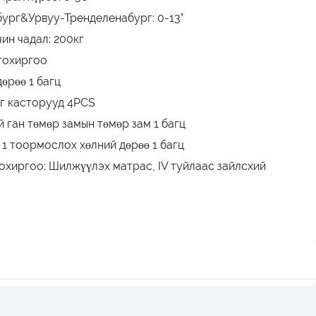
ург&Урвуу-Тренделенабург: 0-13°
чин чадал: 200кг
тохиргоо
өрөө 1 багц
аг касторууд 4PCS
й ган төмөр замын төмөр зам 1 багц
 1 тоормослох хөлний дөрөө 1 багц
охиргоо: Шилжүүлэх матрас, IV туйлаас зайлсхий