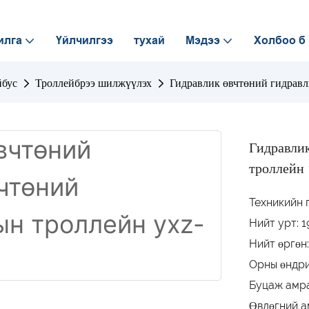
илга
Үйлчилгээ
тухай
Мэдээ
Холбоо б
йбус
Троллейбрээ шилжүүлэх
Гидравлик өвчтөний гидравл
Гидравлик
троллейн
Техникийн 
Нийт урт: 
Нийт өргөн
Орны өндри
Буцаж амра
Өвдөгний а