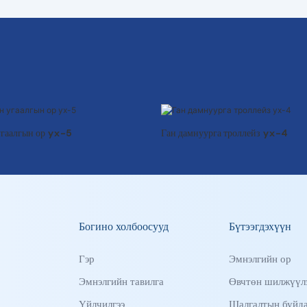
угаалгын ор yx-5
Ган дамнуурга троллейз yx-4
Богино холбоосууд
Бүтээгдэхүүн
Гэр
Эмнэлгийн ор
Эмнэлгийн тавилга
Өвчтөн шилжүүлэ
Үйлчилгээ
Шалгалтын буйд