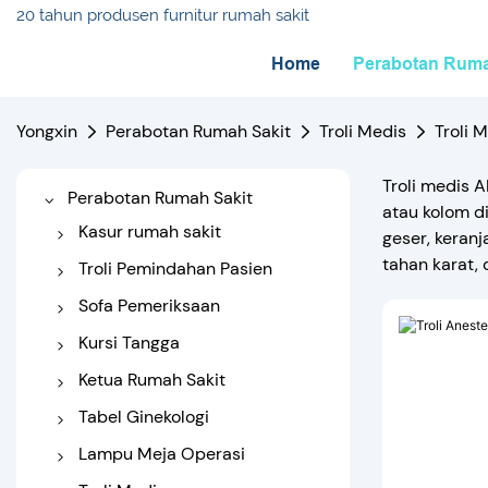
20 tahun produsen furnitur rumah sakit
Home
Perabotan Ruma
Yongxin
Perabotan Rumah Sakit
Troli Medis
Troli 
Troli medis 
Perabotan Rumah Sakit
atau kolom dic
Kasur rumah sakit
geser, keranj
tahan karat,
Tempat Tidur Rumah Sakit
Troli Pemindahan Pasien
Listrik
Transfer troli
Sofa Pemeriksaan
Tempat Tidur Rumah Sakit
Troli Tandu
Sofa Medis
Kursi Tangga
Manual
Sofa Pemeriksaan Listrik
Kursi Tangga Manual
Ketua Rumah Sakit
Tempat Tidur Rumah Sakit
Kursi Tangga Listrik
Kursi Infus
Tabel Ginekologi
Bayi
Kursi Dialisis
Tempat Tidur Pengiriman
Lampu Meja Operasi
Tempat Tidur Rumah Sakit
Anak
Kursi Kursi Rumah Sakit
Tabel Pemeriksaan
Meja Operasi