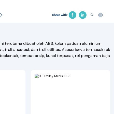
esar
Hubungi kami
Tempat Tidur Ginekologi
Ke
Share with:
l ini terutama dibuat oleh ABS, kolom paduan aluminium
at, troli anestesi, dan troli utilitas. Asesorisnya termasuk rak
stopkontak, tempat arsip, kunci terpusat, rel pengaman baja