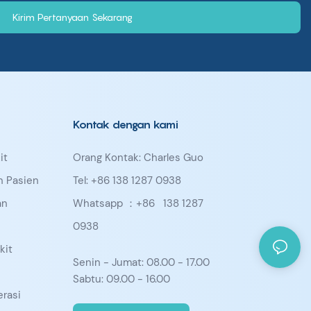
Kirim Pertanyaan Sekarang
Kontak dengan kami
it
Orang Kontak: Charles Guo
n Pasien
Tel: +86 138 1287 0938
an
Whatsapp ：+86
138 1287
0938
kit
Senin - Jumat: 08.00 - 17.00
Sabtu: 09.00 - 16.00
rasi