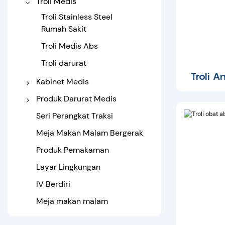
Troli Medis
Ginekologi
Tempat Tidur Rumah Sakit
Kursi Tunggu Rumah Sakit
Cahaya Bedah
Troli Stainless Steel
Ortopedi
Rumah Sakit
Tempat Tidur Traksi
Troli Medis Abs
Tempat tidur perawatan
Troli darurat
di rumah
Troli 
Kabinet Medis
Kabinet samping tempat
Produk Darurat Medis
tidur
Tandu Lipat
Seri Perangkat Traksi
Lemari obat
Tandu Ambulans
Meja Makan Malam Bergerak
Sendok Tandu
Produk Pemakaman
Belat Medis
Layar Lingkungan
IV Berdiri
Meja makan malam