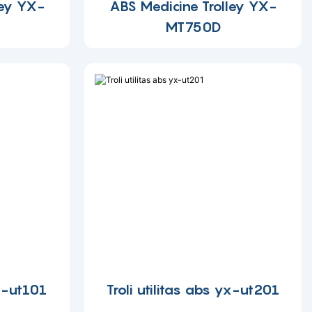
ley YX-
ABS Medicine Trolley YX-
MT750D
yx-ut101
Troli utilitas abs yx-ut201