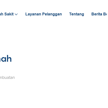
h Sakit
Layanan Pelanggan
Tentang
Berita B
mah
embuatan