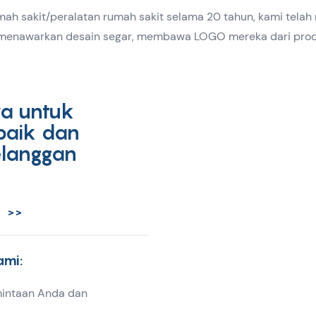
mah sakit/peralatan rumah sakit selama 20 tahun, kami telah 
menawarkan desain segar, membawa LOGO mereka dari produ
a untuk
baik dan
elanggan
l
>>
ami:
mintaan Anda dan