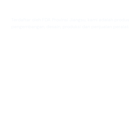
Keuntungan terbesar dari
Terdaftar oleh FDA Provinsi Jiangsu, kami adalah produ
pengembangan, desain, produksi dan penjualan peralat
Layanan satu atap
Sertifikat:
Kami menyediakan layanan
Kami memil
terpadu yang mengintegrasikan
baku yang m
desain, pengukuran, produksi,
100% menja
pengiriman, pemasangan, dan
tidak memb
layanan purna jual