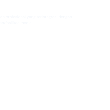
 produk kami
sen profesional yang terintegrasi dengan
an/fasilitas medis
Cakupan
ih pemasok bahan
Ini banyak digunakan di rum
emiliki sertifikat yang
sakit, pusat darurat, klinik, r
min bahan tersebut
kecantikan dll
ahayakan lingkungan