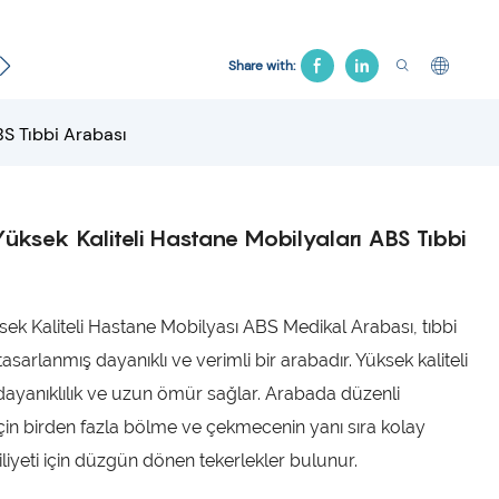
Jinekolojik Yatak
Hastane Koltuğu
Çekiş Yatağı
Share with:
BS Tıbbi Arabası
üksek Kaliteli Hastane Mobilyaları ABS Tıbbi
ek Kaliteli Hastane Mobilyası ABS Medikal Arabası, tıbbi
 tasarlanmış dayanıklı ve verimli bir arabadır. Yüksek kaliteli
dayanıklılık ve uzun ömür sağlar. Arabada düzenli
in birden fazla bölme ve çekmecenin yanı sıra kolay
liyeti için düzgün dönen tekerlekler bulunur.