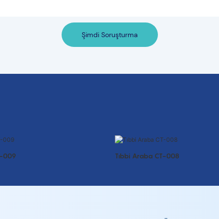
Şimdi Soruşturma
T-009
Tıbbi Araba CT-008