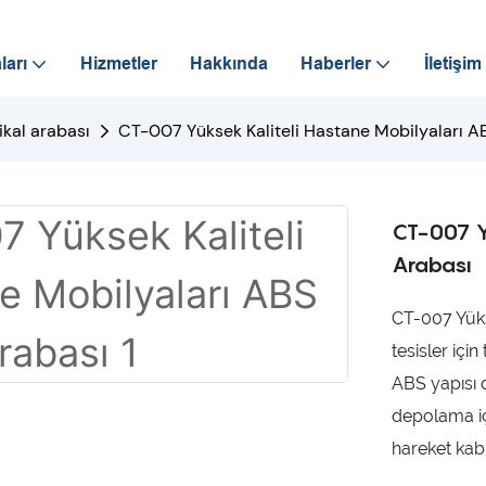
ları
Hizmetler
Hakkında
Haberler
İletişim
kal arabası
CT-007 Yüksek Kaliteli Hastane Mobilyaları A
CT-007 Y
Arabası
CT-007 Yüks
tesisler için
ABS yapısı 
depolama iç
hareket kabi