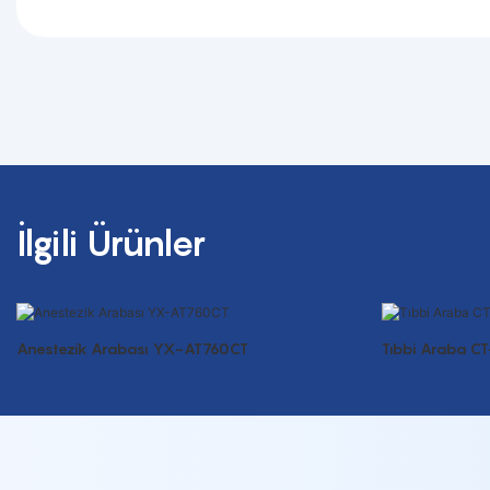
İlgili Ürünler
Anestezik Arabası YX-AT760CT
Tıbbi Araba C