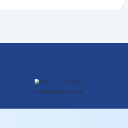
ABS ilaç arabası yx-ct006