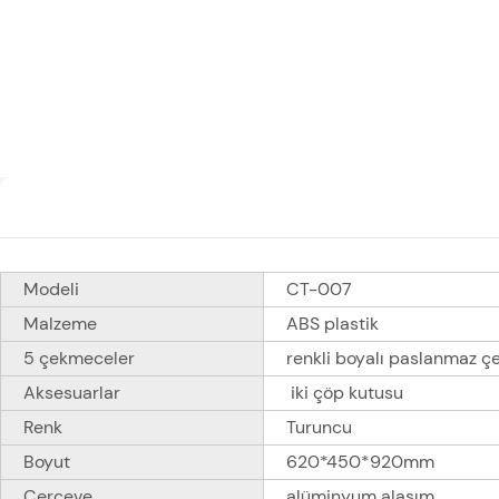
Modeli
CT-007
Malzeme
ABS plastik
5 çekmeceler
renkli boyalı paslanmaz çe
Aksesuarlar
iki çöp kutusu
Renk
Turuncu
Boyut
620*450*920mm
Çerçeve
alüminyum alaşım