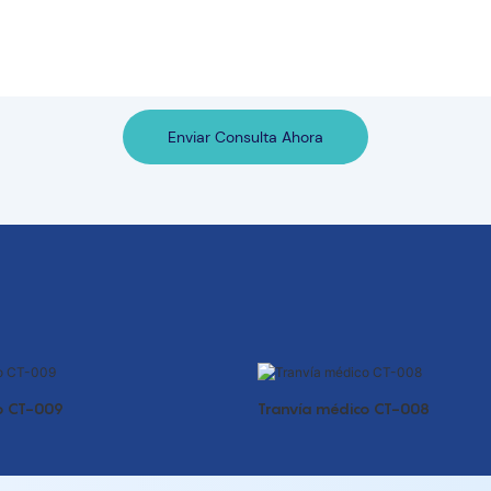
Enviar Consulta Ahora
o CT-009
Tranvía médico CT-008