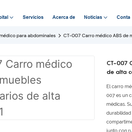
ital
Servicios
Acerca de
Noticias
Conta
 médico para abdominales
CT-007 Carro médico ABS de mu
CT-007 C
de alta c
El carro mé
007 es un c
médicas. Su
durabilidad
compartime
junto con r