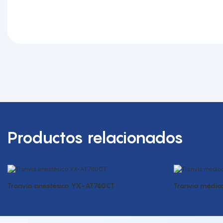
Productos relacionados
Tranvía anestésico YX-AT760CT
Tranvía médic