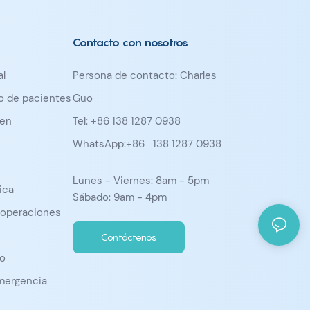
Contacto con nosotros
l
Persona de contacto: Charles
do de pacientes
Guo
men
Tel: +86 138 1287 0938
WhatsApp:+86
138 1287 0938
Lunes - Viernes: 8am - 5pm
ica
Sábado: 9am - 4pm
 operaciones
Contáctenos
o
mergencia