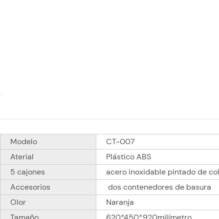
Modelo
CT-007
Aterial
Plástico ABS
5 cajones
acero inoxidable pintado de co
Accesorios
dos contenedores de basura
Olor
Naranja
Tamaño
620*450*920milímetro