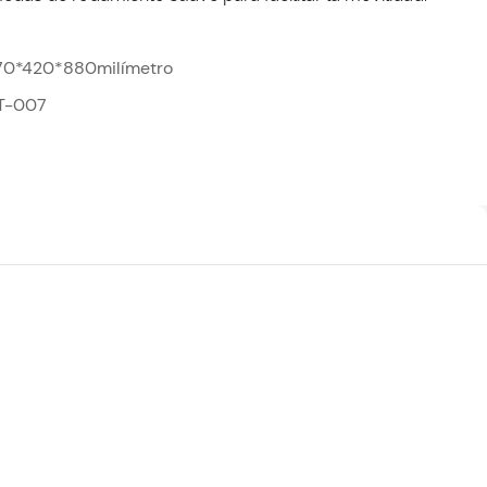
70*420*880milímetro
T-007