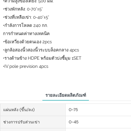
•ความสูงของเตียง: 500 มม.
•ช่วงพักหลัง: 0-70°±5°
•ช่วงที่เหลือเข่า: 0-40°±5°
•กำลังการโหลด 240 กก.
การกำหนดค่าทางเทคนิค
•ข้อเหวี่ยงด้วยตนเอง 2pcs
•ลูกล้อสองนิ้วสองนิ้วระบบล็อคกลาง 4pcs
•รางด้านข้าง HDPE พร้อมตัวบ่งชี้มุม 1SET
•IV pole prevision 4pcs
รายละเอียดผลิตภัณฑ์
แผ่นหลัง (ขึ้น/ลง)
0-75
ช่วงการปรับส่วนเข่า
0-45