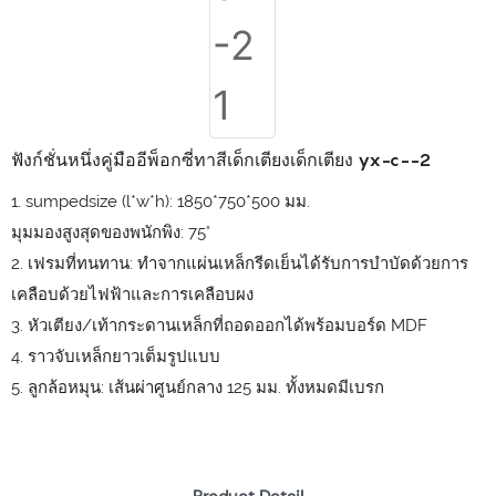
ฟังก์ชั่นหนึ่งคู่มืออีพ็อกซี่ทาสีเด็กเตียงเด็กเตียง yx-c--2
1. sumpedsize (l*w*h): 1850*750*500 มม.
มุมมองสูงสุดของพนักพิง: 75°
2. เฟรมที่ทนทาน: ทำจากแผ่นเหล็กรีดเย็นได้รับการบำบัดด้วยการ
เคลือบด้วยไฟฟ้าและการเคลือบผง
3. หัวเตียง/เท้ากระดานเหล็กที่ถอดออกได้พร้อมบอร์ด MDF
4. ราวจับเหล็กยาวเต็มรูปแบบ
5. ลูกล้อหมุน: เส้นผ่าศูนย์กลาง 125 มม. ทั้งหมดมีเบรก