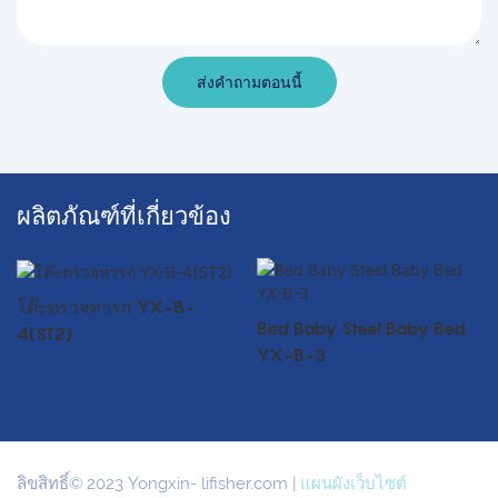
ส่งคำถามตอนนี้
ผลิตภัณฑ์ที่เกี่ยวข้อง
โต๊ะตรวจทารก YX-B-
Bed Baby Steel Baby Bed
4(ST2)
YX-B-3
ลิขสิทธิ์© 2023 Yongxin-
lifisher.com
|
แผนผังเว็บไซต์